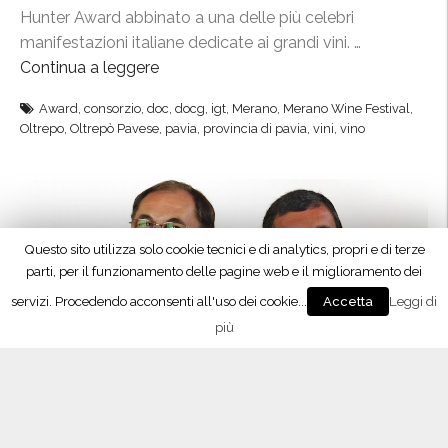
Hunter Award abbinato a una delle più celebri
l
manifestazioni italiane dedicate ai grandi vini. …
c
Continua a leggere
“
i
O
b
Award
,
consorzio
,
doc
,
docg
,
igt
,
Merano
,
Merano Wine Festival
,
l
o
Oltrepo
,
Oltrepò Pavese
,
pavia
,
provincia di pavia
,
vini
,
vino
t
,
r
i
e
l
p
c
ò
i
P
b
a
o
v
n
Privacy & Cookies Policy
e
e
s
l
e
l
p
a
r
c