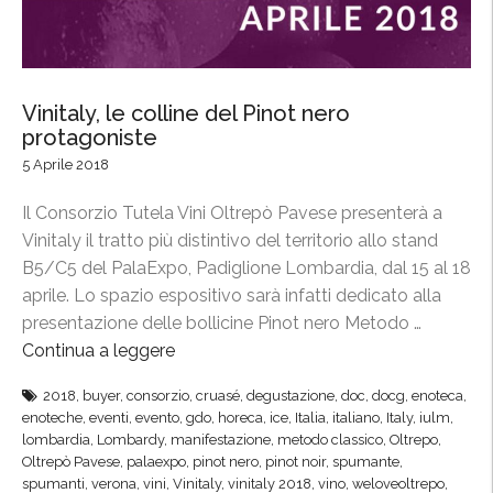
Vinitaly, le colline del Pinot nero
protagoniste
5 Aprile 2018
Il Consorzio Tutela Vini Oltrepò Pavese presenterà a
Vinitaly il tratto più distintivo del territorio allo stand
B5/C5 del PalaExpo, Padiglione Lombardia, dal 15 al 18
aprile. Lo spazio espositivo sarà infatti dedicato alla
presentazione delle bollicine Pinot nero Metodo …
Continua a leggere
“
V
2018
,
buyer
,
consorzio
,
cruasé
,
degustazione
,
doc
,
docg
,
enoteca
,
i
enoteche
,
eventi
,
evento
,
gdo
,
horeca
,
ice
,
Italia
,
italiano
,
Italy
,
iulm
,
n
lombardia
,
Lombardy
,
manifestazione
,
metodo classico
,
Oltrepo
,
i
Oltrepò Pavese
,
palaexpo
,
pinot nero
,
pinot noir
,
spumante
,
spumanti
,
verona
,
vini
,
Vinitaly
,
vinitaly 2018
,
vino
,
weloveoltrepo
,
t