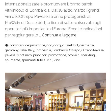
Internazionalizzare e promuovere il primo terroir
n
vitivinicolo di Lombardia. Dal 18 al 20 marzo i grandi
o
vini dell’Oltrepò Pavese saranno protagonisti al
t
ProWein di Dusseldorf, la fiera di settore riservata agli
n
operatori più importante d’Europa. Ecco le indicazioni
e
per raggiungere lo …
Continua a leggere
“
r
P
o
consorzio
,
degustazione
,
doc
,
docg
,
dusseldorf
,
germania
,
r
p
germany
,
Italia
,
Italy
,
lombardia
,
Lombardy
,
Oltrepo
,
Oltrepò Pavese
,
o
r
pavese
,
pinot nero
,
pinot noir
,
promozione
,
prowein
,
sparkling
,
W
spumante
,
spumanti
,
tutela
,
vini
,
vino
o
e
t
i
a
n
g
,
o
i
n
l
i
C
s
o
t