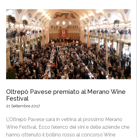
M
d
i
&
l
B
a
o
n
o
o
k
”
:
”
l
a
c
u
l
Oltrepò Pavese premiato al Merano Wine
t
Festival
u
21 Settembre 2017
r
L’Oltrepò Pavese sarà in vetrina al prossimo Merano
a
Wine Festival. Ecco l’elenco dei vini e delle aziende che
d
hanno ottenuto il bollino rosso al concorso Wine
e