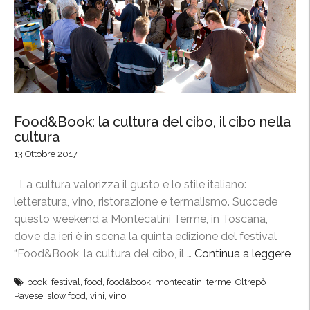
e
r
M
y
i
a
W
M
e
i
e
l
k
a
Food&Book: la cultura del cibo, il cibo nella
,
n
cultura
“
o
13 Ottobre 2017
B
”
e
La cultura valorizza il gusto e lo stile italiano:
r
letteratura, vino, ristorazione e termalismo. Succede
e
questo weekend a Montecatini Terme, in Toscana,
b
dove da ieri è in scena la quinta edizione del festival
e
“Food&Book, la cultura del cibo, il …
Continua a leggere
“
n
F
e
book
,
festival
,
food
,
food&book
,
montecatini terme
,
Oltrepò
o
Pavese
,
slow food
,
vini
,
vino
a
o