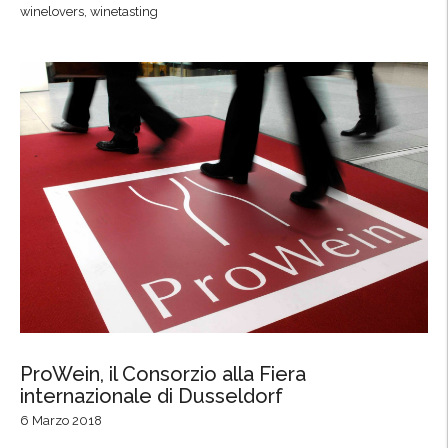
winelovers
,
winetasting
a
l
y
,
l
e
c
o
l
l
i
n
e
d
e
ProWein, il Consorzio alla Fiera
internazionale di Dusseldorf
l
P
6 Marzo 2018
i