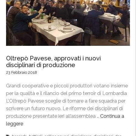
n
e
s
”
o
r
z
i
o
Oltrepò Pavese, approvati i nuovi
a
disciplinari di produzione
l
23 Febbraio 2018
l
a
Grandi cooperative e piccoli produttori votano insieme
F
per la qualità e il rilancio del primo terroir di Lombardia
i
L’Oltrepò Pavese sceglie di tornare a fare squadra per
e
scrivere un futuro nuovo. Le riforme dei disciplinari di
r
produzione presentate ieri all’assemblea …
Continua a
a
leggere
“
i
O
n