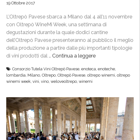
19 Ottobre 2017
e
n
,
a
L’Oltrepò Pavese sbarca a Milano dal 4 all’11 novembre
l
r
con Oltrepò WineMi Week, una settimana di
’
i
degustazioni durante la quale dodici cantine
e
d
dell’Oltrepò Pavese presenteranno al pubblico il meglio
n
i
della produzione a partire dalle più importanti tipologie
o
p
di vini prodotti dal …
Continua a leggere
“
t
r
O
e
o
Consorzio Tutela Vini Oltrepò Pavese
,
enoteca
,
enoteche
,
l
c
d
lombardia
,
Milano
,
Oltrepo
,
Oltrepò Pavese
,
oltrepo winemi
,
oltrepo
t
a
winemi week
,
vini
,
vino
,
weloveoltrepo
,
winemi
u
r
t
z
e
e
i
p
m
o
ò
p
n
W
o
e
i
r
”
n
a