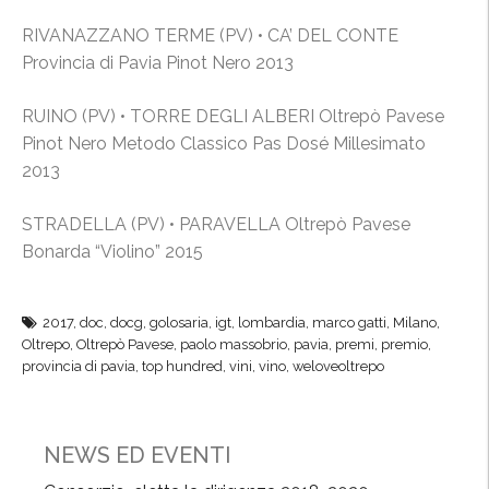
RIVANAZZANO TERME (PV) • CA’ DEL CONTE
Provincia di Pavia Pinot Nero 2013
RUINO (PV)
• TORRE DEGLI ALBERI Oltrepò Pavese
Pinot Nero Metodo Classico Pas Dosé Millesimato
2013
STRADELLA (PV) • PARAVELLA Oltrepò Pavese
Bonarda “Violino” 2015
2017
,
doc
,
docg
,
golosaria
,
igt
,
lombardia
,
marco gatti
,
Milano
,
Oltrepo
,
Oltrepò Pavese
,
paolo massobrio
,
pavia
,
premi
,
premio
,
provincia di pavia
,
top hundred
,
vini
,
vino
,
weloveoltrepo
NEWS ED EVENTI