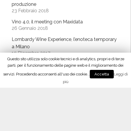
produzione
23 Febbraio 2018
Vino 4.0, il meeting con Maxidata
26 Gennaio 2018
Lombardy Wine Experience, l’enoteca temporary
a Milano
10 Dicembre 2017
Questo sito utilizza solo cookie tecnici e di analytics, propri e di terze
“Signori del Vino” (Rai2) fa tappa in Oltrepò
parti, per il funzionamento delle pagine web e il miglioramento dei
21 Ottobre 2017
servizi. Procedendo acconsenti all'uso dei cookie...
Leggi di
Accetta
più
L’APP del Consorzio