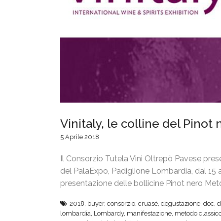
Vinitaly, le colline del Pino
5 Aprile 2018
Il Consorzio Tutela Vini Oltrepò Pavese present
del PalaExpo, Padiglione Lombardia, dal 15 al
presentazione delle bollicine Pinot nero Me
2018
,
buyer
,
consorzio
,
cruasé
,
degustazione
,
doc
,
d
lombardia
,
Lombardy
,
manifestazione
,
metodo classic