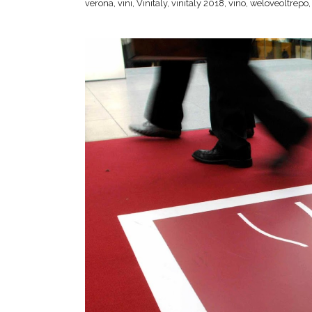
verona
,
vini
,
Vinitaly
,
vinitaly 2018
,
vino
,
weloveoltrepo