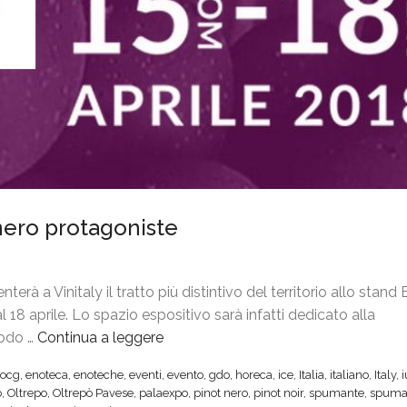
t nero protagoniste
erà a Vinitaly il tratto più distintivo del territorio allo stan
 18 aprile. Lo spazio espositivo sarà infatti dedicato alla
todo …
Continua a leggere
“
V
ocg
,
enoteca
,
enoteche
,
eventi
,
evento
,
gdo
,
horeca
,
ice
,
Italia
,
italiano
,
Italy
,
i
o
,
Oltrepo
,
Oltrepò Pavese
,
palaexpo
,
pinot nero
,
pinot noir
,
spumante
,
spuma
n