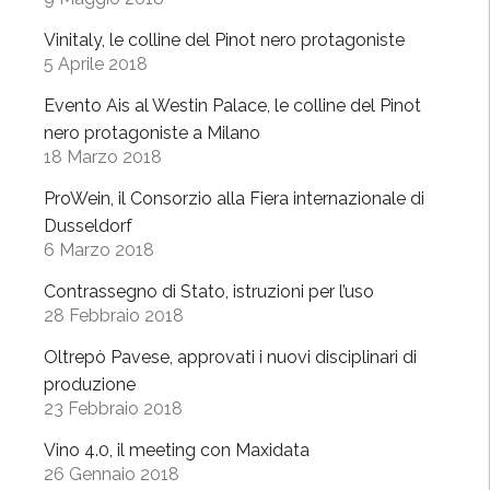
e
p
Vinitaly, le colline del Pinot nero protagoniste
r
5 Aprile 2018
e
Evento Ais al Westin Palace, le colline del Pinot
m
nero protagoniste a Milano
i
18 Marzo 2018
a
t
ProWein, il Consorzio alla Fiera internazionale di
o
Dusseldorf
a
6 Marzo 2018
l
Contrassegno di Stato, istruzioni per l’uso
M
28 Febbraio 2018
e
r
Oltrepò Pavese, approvati i nuovi disciplinari di
a
produzione
23 Febbraio 2018
n
o
Vino 4.0, il meeting con Maxidata
W
26 Gennaio 2018