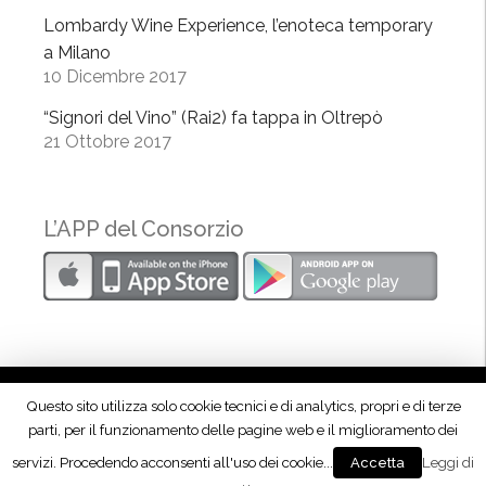
i
Lombardy Wine Experience, l’enoteca temporary
n
a Milano
e
10 Dicembre 2017
F
e
“Signori del Vino” (Rai2) fa tappa in Oltrepò
s
21 Ottobre 2017
t
i
v
L’APP del Consorzio
a
l
”
Questo sito utilizza solo cookie tecnici e di analytics, propri e di terze
parti, per il funzionamento delle pagine web e il miglioramento dei
Seguici su Facebook!
servizi. Procedendo acconsenti all'uso dei cookie...
Leggi di
Accetta