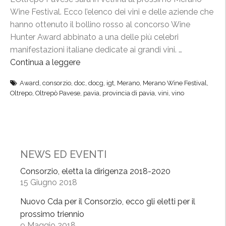
Wine Festival. Ecco l’elenco dei vini e delle aziende che
hanno ottenuto il bollino rosso al concorso Wine
Hunter Award abbinato a una delle più celebri
manifestazioni italiane dedicate ai grandi vini. …
Continua a leggere
“
O
Award
,
consorzio
,
doc
,
docg
,
igt
,
Merano
,
Merano Wine Festival
,
l
Oltrepo
,
Oltrepò Pavese
,
pavia
,
provincia di pavia
,
vini
,
vino
t
r
e
p
ò
NEWS ED EVENTI
P
Consorzio, eletta la dirigenza 2018-2020
a
15 Giugno 2018
v
e
Nuovo Cda per il Consorzio, ecco gli eletti per il
s
prossimo triennio
9 Maggio 2018