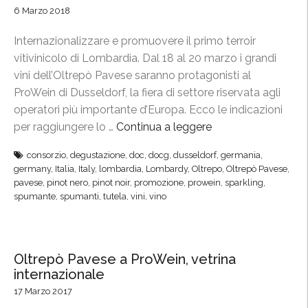
6 Marzo 2018
Internazionalizzare e promuovere il primo terroir
vitivinicolo di Lombardia. Dal 18 al 20 marzo i grandi
vini dell’Oltrepò Pavese saranno protagonisti al
ProWein di Dusseldorf, la fiera di settore riservata agli
operatori più importante d’Europa. Ecco le indicazioni
per raggiungere lo …
Continua a leggere
“
P
consorzio
,
degustazione
,
doc
,
docg
,
dusseldorf
,
germania
,
r
germany
,
Italia
,
Italy
,
lombardia
,
Lombardy
,
Oltrepo
,
Oltrepò Pavese
,
o
pavese
,
pinot nero
,
pinot noir
,
promozione
,
prowein
,
sparkling
,
W
spumante
,
spumanti
,
tutela
,
vini
,
vino
e
i
n
Oltrepò Pavese a ProWein, vetrina
,
internazionale
i
17 Marzo 2017
l