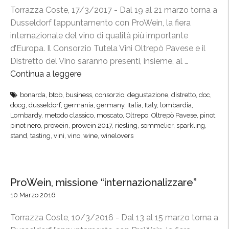
C
Torrazza Coste, 17/3/2017 - Dal 19 al 21 marzo torna a
o
Dusseldorf l’appuntamento con ProWein, la fiera
n
internazionale del vino di qualità più importante
s
d’Europa. Il Consorzio Tutela Vini Oltrepò Pavese e il
o
Distretto del Vino saranno presenti, insieme, al …
r
Continua a leggere
“
z
O
i
bonarda
,
btob
,
business
,
consorzio
,
degustazione
,
distretto
,
doc
,
l
docg
,
dusseldorf
,
germania
,
germany
,
Italia
,
Italy
,
lombardia
,
o
t
Lombardy
,
metodo classico
,
moscato
,
Oltrepo
,
Oltrepò Pavese
,
pinot
,
a
r
pinot nero
,
prowein
,
prowein 2017
,
riesling
,
sommelier
,
sparkling
,
l
stand
,
tasting
,
vini
,
vino
,
wine
,
winelovers
e
l
p
a
ò
F
P
ProWein, missione “internazionalizzare”
i
a
10 Marzo 2016
e
v
r
e
Torrazza Coste, 10/3/2016 - Dal 13 al 15 marzo torna a
a
s