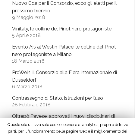
o
Nuovo Cda per il Consorzio, ecco gli eletti per il
s
n
n
prossimo triennio
s
t
e
9 Maggio 2018
e
e
“
l
Vinitaly, le colline del Pinot nero protagoniste
r
i
d
5 Aprile 2018
n
n
o
a
t
Evento Ais al Westin Palace, le colline del Pinot
r
z
e
nero protagoniste a Milano
f
i
18 Marzo 2018
r
”
o
n
ProWein, il Consorzio alla Fiera internazionale di
n
a
Dusseldorf
a
z
6 Marzo 2018
l
i
e
Contrassegno di Stato, istruzioni per l’uso
o
28 Febbraio 2018
”
n
a
Oltrepò Pavese, approvati i nuovi disciplinari di
l
produzione
Questo sito utilizza solo cookie tecnici e di analytics, propri e di terze
i
23 Febbraio 2018
parti, per il funzionamento delle pagine web e il miglioramento dei