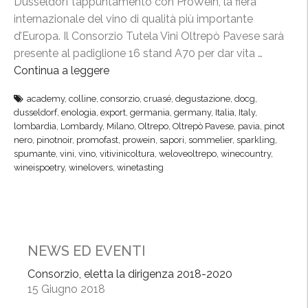
Dusseldorf l’appuntamento con ProWein, la fiera
i
e
internazionale del vino di qualità più importante
n
a
d’Europa. Il Consorzio Tutela Vini Oltrepò Pavese sarà
t
P
presente al padiglione 16 stand A70 per dar vita …
e
r
Continua a leggere
“
r
o
P
n
academy
,
colline
,
consorzio
,
cruasé
,
degustazione
,
docg
,
W
r
a
dusseldorf
,
enologia
,
export
,
germania
,
germany
,
Italia
,
Italy
,
e
o
lombardia
,
Lombardy
,
Milano
,
Oltrepo
,
Oltrepò Pavese
,
pavia
,
pinot
z
i
W
nero
,
pinotnoir
,
promofast
,
prowein
,
sapori
,
sommelier
,
sparkling
,
i
n
spumante
,
vini
,
vino
,
vitivinicoltura
,
weloveoltrepo
,
winecountry
,
e
o
wineispoetry
,
winelovers
,
winetasting
,
i
n
v
n
a
e
,
l
t
m
e
r
i
NEWS ED EVENTI
d
i
s
i
n
Consorzio, eletta la dirigenza 2018-2020
s
D
15 Giugno 2018
a
i
u
i