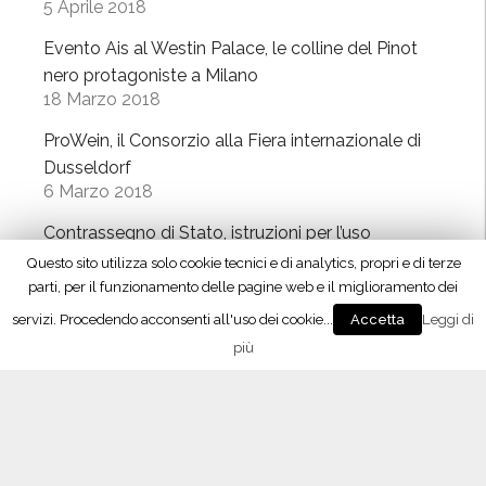
5 Aprile 2018
Evento Ais al Westin Palace, le colline del Pinot
nero protagoniste a Milano
18 Marzo 2018
ProWein, il Consorzio alla Fiera internazionale di
Dusseldorf
6 Marzo 2018
Contrassegno di Stato, istruzioni per l’uso
28 Febbraio 2018
Questo sito utilizza solo cookie tecnici e di analytics, propri e di terze
parti, per il funzionamento delle pagine web e il miglioramento dei
Oltrepò Pavese, approvati i nuovi disciplinari di
servizi. Procedendo acconsenti all'uso dei cookie...
Leggi di
Accetta
produzione
più
23 Febbraio 2018
Vino 4.0, il meeting con Maxidata
26 Gennaio 2018
Lombardy Wine Experience, l’enoteca temporary
a Milano