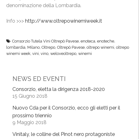
denominazione della Lombardia.
Info >>>
http://www.oltrepowinemiweek.it
Consorzio Tutela Vini Oltrepò Pavese
,
enoteca
,
enoteche
,
lombardia
,
Milano
,
Oltrepo
,
Oltrepò Pavese
,
oltrepo winemi
,
oltrepo
winemi week
,
vini
,
vino
,
weloveoltrepo
,
winemi
NEWS ED EVENTI
Consorzio, eletta la dirigenza 2018-2020
15 Giugno 2018
Nuovo Cda per il Consorzio, ecco gli eletti per il
prossimo triennio
9 Maggio 2018
Vinitaly, le colline del Pinot nero protagoniste