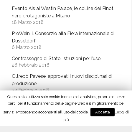
k
Evento Ais al Westin Palace, le colline del Pinot
,
nero protagoniste a Milano
“
18 Marzo 2018
B
e
ProWein, il Consorzio alla Fiera internazionale di
r
Dusseldorf
6 Marzo 2018
e
b
Contrassegno di Stato, istruzioni per l’uso
e
28 Febbraio 2018
n
Oltrepò Pavese, approvati i nuovi disciplinari di
e
produzione
a
23 Febbraio 2018
M
Questo sito utilizza solo cookie tecnici e di analytics, propri e di terze
i
Vino 4.0, il meeting con Maxidata
parti, per il funzionamento delle pagine web e il miglioramento dei
l
26 Gennaio 2018
servizi. Procedendo acconsenti all'uso dei cookie...
Leggi di
Accetta
a
Lombardy Wine Experience, l’enoteca temporary
più
n
a Milano
o