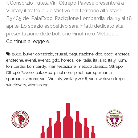
Il Consorzio Tutela Vini Oltrepò Pavese presenterà a
Vinitaly il tratto più distintivo del territorio allo stand
B5/C5 del PalaExpo, Padiglione Lombardia, dal 15 al 18
aprile. Lo spazio espositivo sarà infatti dedicato alla
presentazione delle bollicine Pinot nero Metodo …
Continua a leggere
“
V
2018
,
buyer
,
consorzio
,
cruasé
,
degustazione
,
doc
,
docg
,
enoteca
,
i
enoteche
,
eventi
,
evento
,
gdo
,
horeca
,
ice
,
Italia
,
italiano
,
Italy
,
iulm
,
n
lombardia
,
Lombardy
,
manifestazione
,
metodo classico
,
Oltrepo
,
i
Oltrepò Pavese
,
palaexpo
,
pinot nero
,
pinot noir
,
spumante
,
spumanti
,
verona
,
vini
,
Vinitaly
,
vinitaly 2018
,
vino
,
weloveoltrepo
,
t
winelovers
,
winetasting
a
l
y
,
l
e
c