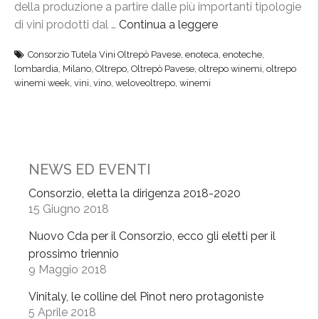
della produzione a partire dalle più importanti tipologie
p
di vini prodotti dal …
Continua a leggere
“
r
O
o
Consorzio Tutela Vini Oltrepò Pavese
,
enoteca
,
enoteche
,
l
t
lombardia
,
Milano
,
Oltrepo
,
Oltrepò Pavese
,
oltrepo winemi
,
oltrepo
t
a
winemi week
,
vini
,
vino
,
weloveoltrepo
,
winemi
r
g
e
o
p
n
ò
i
W
NEWS ED EVENTI
s
i
t
Consorzio, eletta la dirigenza 2018-2020
n
e
15 Giugno 2018
e
”
Nuovo Cda per il Consorzio, ecco gli eletti per il
M
prossimo triennio
i
9 Maggio 2018
W
e
Vinitaly, le colline del Pinot nero protagoniste
e
5 Aprile 2018