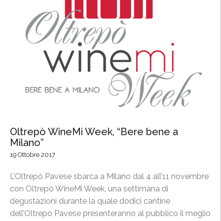
o
l
l
i
n
e
d
e
l
P
i
Oltrepò WineMi Week, “Bere bene a
n
Milano”
o
19 Ottobre 2017
t
L’Oltrepò Pavese sbarca a Milano dal 4 all’11 novembre
n
con Oltrepò WineMi Week, una settimana di
e
degustazioni durante la quale dodici cantine
r
dell’Oltrepò Pavese presenteranno al pubblico il meglio
o