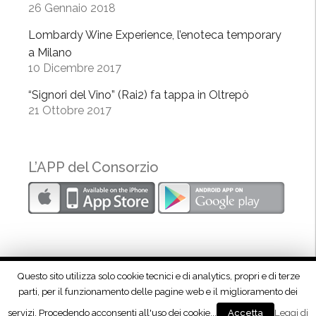
c
26 Gennaio 2018
i
Lombardy Wine Experience, l’enoteca temporary
b
a Milano
o
10 Dicembre 2017
n
e
“Signori del Vino” (Rai2) fa tappa in Oltrepò
l
21 Ottobre 2017
l
a
c
L’APP del Consorzio
u
l
t
u
r
a
Questo sito utilizza solo cookie tecnici e di analytics, propri e di terze
”
parti, per il funzionamento delle pagine web e il miglioramento dei
Seguici su Facebook!
servizi. Procedendo acconsenti all'uso dei cookie...
Leggi di
Accetta