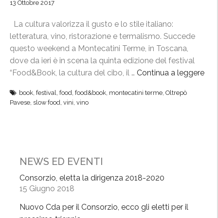
13 Ottobre 2017
La cultura valorizza il gusto e lo stile italiano:
letteratura, vino, ristorazione e termalismo. Succede
questo weekend a Montecatini Terme, in Toscana,
dove da ieri è in scena la quinta edizione del festival
“Food&Book, la cultura del cibo, il …
Continua a leggere
“
F
book
,
festival
,
food
,
food&book
,
montecatini terme
,
Oltrepò
o
Pavese
,
slow food
,
vini
,
vino
o
d
&
B
o
NEWS ED EVENTI
o
Consorzio, eletta la dirigenza 2018-2020
k
15 Giugno 2018
:
l
Nuovo Cda per il Consorzio, ecco gli eletti per il