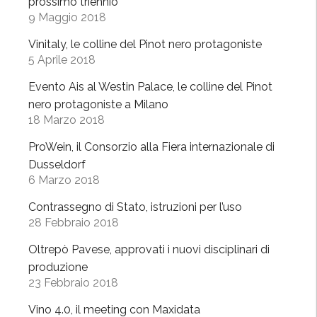
a
prossimo triennio
9 Maggio 2018
c
u
Vinitaly, le colline del Pinot nero protagoniste
l
5 Aprile 2018
t
Evento Ais al Westin Palace, le colline del Pinot
u
nero protagoniste a Milano
r
18 Marzo 2018
a
d
ProWein, il Consorzio alla Fiera internazionale di
e
Dusseldorf
l
6 Marzo 2018
c
Contrassegno di Stato, istruzioni per l’uso
i
28 Febbraio 2018
b
o
Oltrepò Pavese, approvati i nuovi disciplinari di
,
produzione
23 Febbraio 2018
i
l
Vino 4.0, il meeting con Maxidata