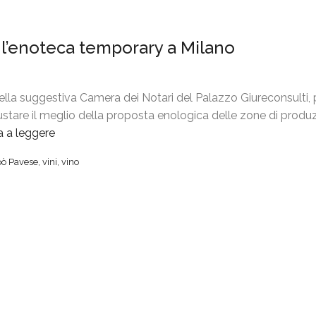
l’enoteca temporary a Milano
ella suggestiva Camera dei Notari del Palazzo Giureconsulti, 
ustare il meglio della proposta enologica delle zone di produz
a a leggere
“
L
pò Pavese
,
vini
,
vino
o
m
b
a
r
d
y
W
i