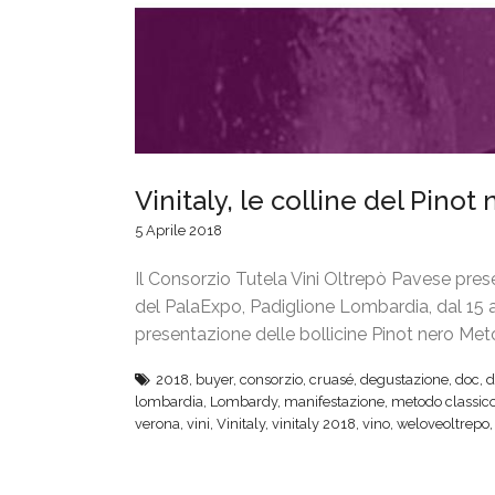
Vinitaly, le colline del Pino
5 Aprile 2018
Il Consorzio Tutela Vini Oltrepò Pavese present
del PalaExpo, Padiglione Lombardia, dal 15 al
presentazione delle bollicine Pinot nero Me
2018
,
buyer
,
consorzio
,
cruasé
,
degustazione
,
doc
,
d
lombardia
,
Lombardy
,
manifestazione
,
metodo classic
verona
,
vini
,
Vinitaly
,
vinitaly 2018
,
vino
,
weloveoltrepo