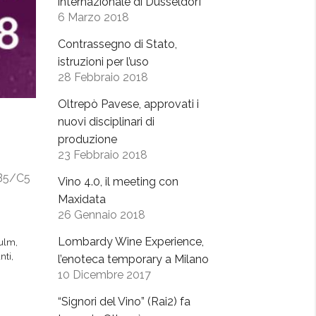
internazionale di Dusseldorf
6 Marzo 2018
Contrassegno di Stato,
istruzioni per l’uso
28 Febbraio 2018
Oltrepò Pavese, approvati i
nuovi disciplinari di
produzione
23 Febbraio 2018
d B5/C5
Vino 4.0, il meeting con
Maxidata
26 Gennaio 2018
Lombardy Wine Experience,
iulm
,
nti
,
l’enoteca temporary a Milano
10 Dicembre 2017
“Signori del Vino” (Rai2) fa