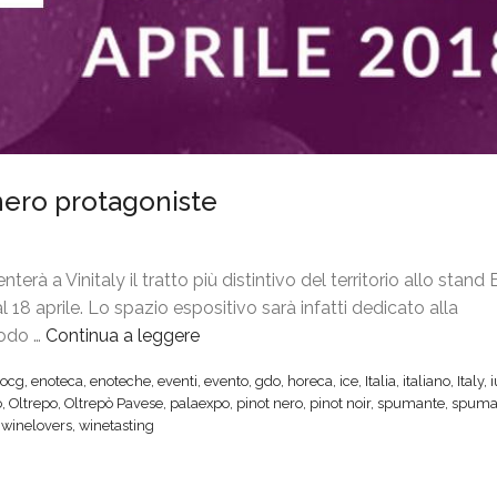
t nero protagoniste
erà a Vinitaly il tratto più distintivo del territorio allo stan
 18 aprile. Lo spazio espositivo sarà infatti dedicato alla
todo …
Continua a leggere
“
V
ocg
,
enoteca
,
enoteche
,
eventi
,
evento
,
gdo
,
horeca
,
ice
,
Italia
,
italiano
,
Italy
,
i
o
,
Oltrepo
,
Oltrepò Pavese
,
palaexpo
,
pinot nero
,
pinot noir
,
spumante
,
spuma
n
,
winelovers
,
winetasting
i
t