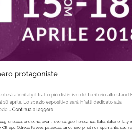
t nero protagoniste
erà a Vinitaly il tratto più distintivo del territorio allo stan
 18 aprile. Lo spazio espositivo sarà infatti dedicato alla
todo …
Continua a leggere
“
V
ocg
,
enoteca
,
enoteche
,
eventi
,
evento
,
gdo
,
horeca
,
ice
,
Italia
,
italiano
,
Italy
,
i
o
,
Oltrepo
,
Oltrepò Pavese
,
palaexpo
,
pinot nero
,
pinot noir
,
spumante
,
spuma
n