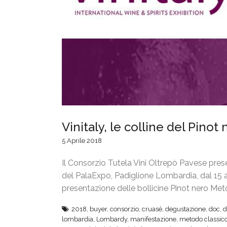
Vinitaly, le colline del Pino
5 Aprile 2018
Il Consorzio Tutela Vini Oltrepò Pavese present
del PalaExpo, Padiglione Lombardia, dal 15 al
presentazione delle bollicine Pinot nero Me
2018
,
buyer
,
consorzio
,
cruasé
,
degustazione
,
doc
,
d
lombardia
,
Lombardy
,
manifestazione
,
metodo classic