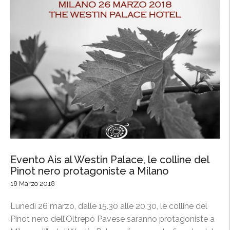
i
n
e
d
e
l
P
i
n
o
t
n
e
Evento Ais al Westin Palace, le colline del
r
Pinot nero protagoniste a Milano
o
18 Marzo 2018
p
r
Lunedì 26 marzo, dalle 15.30 alle 20.30, le colline del
o
Pinot nero dell’Oltrepò Pavese saranno protagoniste a