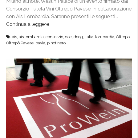
t
Milano all’hotel Westin Palace di un evento firmato dal
a
Consorzio Tutela Vini Oltrepò Pavese, in collaborazione
g
con Ais Lombardia. Saranno presenti le seguenti …
o
Continua a leggere
“
n
E
ais
,
ais lombardia
,
consorzio
,
doc
,
docg
,
Italia
,
lombardia
,
Oltrepo
,
i
v
Oltrepò Pavese
,
pavia
,
pinot nero
s
e
t
n
e
t
”
o
A
i
s
a
l
W
e
s