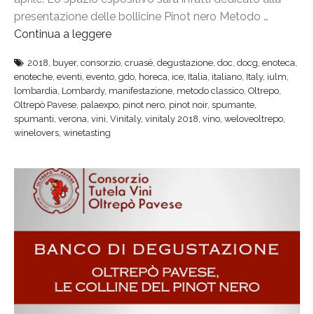
presentazione delle bollicine Pinot nero Metodo …
Continua a leggere
“
V
2018
,
buyer
,
consorzio
,
cruasé
,
degustazione
,
doc
,
docg
,
enoteca
,
i
enoteche
,
eventi
,
evento
,
gdo
,
horeca
,
ice
,
Italia
,
italiano
,
Italy
,
iulm
,
n
lombardia
,
Lombardy
,
manifestazione
,
metodo classico
,
Oltrepo
,
i
Oltrepò Pavese
,
palaexpo
,
pinot nero
,
pinot noir
,
spumante
,
spumanti
,
verona
,
vini
,
Vinitaly
,
vinitaly 2018
,
vino
,
weloveoltrepo
,
t
winelovers
,
winetasting
a
l
y
,
l
e
c
o
l
l