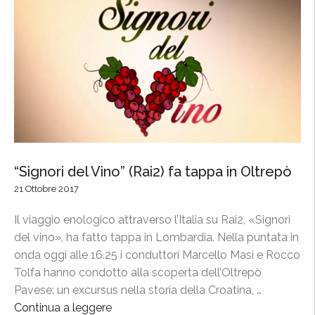
e
,
d
i
e
l
l
C
P
o
i
n
n
s
o
o
t
r
n
“Signori del Vino” (Rai2) fa tappa in Oltrepò
z
e
21 Ottobre 2017
i
r
o
o
Il viaggio enologico attraverso l’Italia su Rai2, «Signori
a
p
del vino», ha fatto tappa in Lombardia. Nella puntata in
l
r
onda oggi alle 16.25 i conduttori Marcello Masi e Rocco
l
o
Tolfa hanno condotto alla scoperta dell’Oltrepò
a
t
Pavese: un excursus nella storia della Croatina, …
F
a
Continua a leggere
“
i