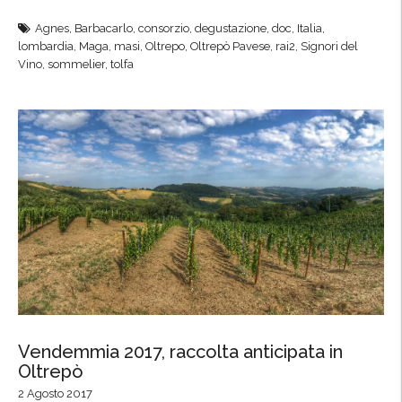
g
“
e
Agnes
,
Barbacarlo
,
consorzio
,
degustazione
,
doc
,
Italia
,
o
S
r
lombardia
,
Maga
,
masi
,
Oltrepo
,
Oltrepò Pavese
,
rai2
,
Signori del
n
i
Vino
,
sommelier
,
tolfa
a
i
g
i
s
n
n
t
o
t
e
r
e
a
i
r
M
d
n
i
e
a
l
l
z
a
V
i
n
i
o
o
n
n
”
o
a
Vendemmia 2017, raccolta anticipata in
”
l
Oltrepò
(
e
R
2 Agosto 2017