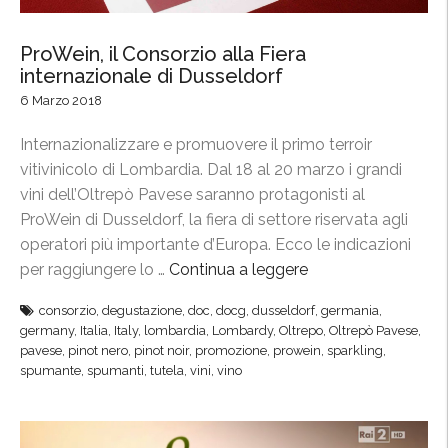
t
i
ProWein, il Consorzio alla Fiera
n
internazionale di Dusseldorf
P
6 Marzo 2018
a
l
Internazionalizzare e promuovere il primo terroir
a
vitivinicolo di Lombardia. Dal 18 al 20 marzo i grandi
c
vini dell’Oltrepò Pavese saranno protagonisti al
e
ProWein di Dusseldorf, la fiera di settore riservata agli
,
operatori più importante d’Europa. Ecco le indicazioni
l
per raggiungere lo …
Continua a leggere
“
e
P
c
consorzio
,
degustazione
,
doc
,
docg
,
dusseldorf
,
germania
,
r
o
germany
,
Italia
,
Italy
,
lombardia
,
Lombardy
,
Oltrepo
,
Oltrepò Pavese
,
o
pavese
,
pinot nero
,
pinot noir
,
promozione
,
prowein
,
sparkling
,
l
W
spumante
,
spumanti
,
tutela
,
vini
,
vino
l
e
i
i
n
n