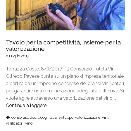
7
p
,
ò
r
”
a
c
c
Tavolo per la competitività, insieme per la
o
valorizzazione
l
8 Luglio 2017
t
Torrazza Coste, 8/7/2017 - ll Consorzio Tutela Vini
a
Oltrepò Pavese punta su un piano d’impresa territoriale,
a
a partire da un impegno condiviso dei grandi vinificatori,
n
per garantire una remunerazione adeguata delle uve. Si
t
vuole agire attraverso una valorizzazione del vino …
i
Continua a leggere
“
c
T
i
consorzio
,
doc
,
docg
,
Italia
,
sviluppo
,
valorizzazione
,
vini
,
a
p
vinificatori
,
vino
v
a