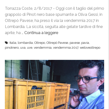
d
a
i
Torrazza Coste, 2/8/2017 - Oggi con il taglio del primo
i
D
grappolo di Pinot nero base spumante a Oliva Gessi, in
2
u
Oltrepò Pavese, ha preso il via la vendemmia 2017 in
)
s
Lombardia. La siccità, seguita alle gelate tardive di fine
f
s
aprile, ha …
Continua a leggere
“
a
e
V
t
l
Italia
,
lombardia
,
Oltrepo
,
Oltrepò Pavese
,
pavese
,
pavia
,
e
a
pinotnero
,
uva
,
uve
,
vendemmia
,
vendemmia 2017
,
weloveoltrepo
d
n
p
o
d
p
r
e
a
f
m
i
”
m
n
i
O
a
l
2
t
0
r
1
e