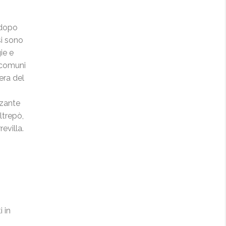
 dopo
si sono
ie e
 comuni
era del
zzante
ltrepò,
evilla.
i in