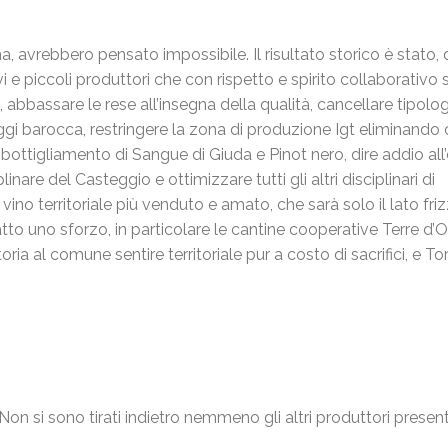
a, avrebbero pensato impossibile. Il risultato storico è stato,
vi e piccoli produttori che con rispetto e spirito collaborativo 
i, abbassare le rese all’insegna della qualità, cancellare tipolog
oggi barocca, restringere la zona di produzione Igt eliminando
mbottigliamento di Sangue di Giuda e Pinot nero, dire addio all’
inare del Casteggio e ottimizzare tutti gli altri disciplinari di
ino territoriale più venduto e amato, che sarà solo il lato fri
to uno sforzo, in particolare le cantine cooperative Terre d’O
ia al comune sentire territoriale pur a costo di sacrifici, e Torr
Non si sono tirati indietro nemmeno gli altri produttori present