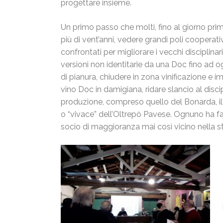
progettare insieme.
Un primo passo che molti, fino al giorno prim
più di vent’anni, vedere grandi poli cooperati
confrontati per migliorare i vecchi disciplinar
versioni non identitarie da una Doc fino ad 
di pianura, chiudere in zona vinificazione e i
vino Doc in damigiana, ridare slancio al discipl
produzione, compreso quello del Bonarda, il v
o “vivace” dell’Oltrepò Pavese. Ognuno ha fat
socio di maggioranza mai così vicino nella stor