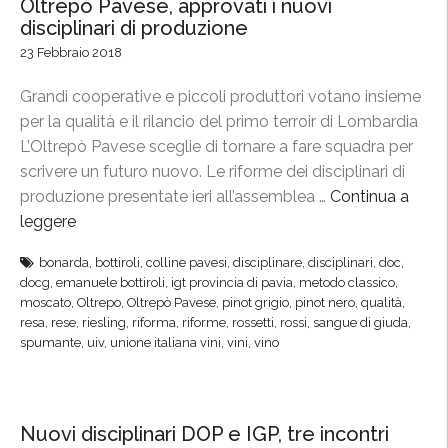
Oltrepò Pavese, approvati i nuovi
disciplinari di produzione
23 Febbraio 2018
Grandi cooperative e piccoli produttori votano insieme
per la qualità e il rilancio del primo terroir di Lombardia
L’Oltrepò Pavese sceglie di tornare a fare squadra per
scrivere un futuro nuovo. Le riforme dei disciplinari di
produzione presentate ieri all’assemblea …
Continua a
leggere
“
O
bonarda
,
bottiroli
,
colline pavesi
,
disciplinare
,
disciplinari
,
doc
,
l
docg
,
emanuele bottiroli
,
igt provincia di pavia
,
metodo classico
,
t
moscato
,
Oltrepo
,
Oltrepò Pavese
,
pinot grigio
,
pinot nero
,
qualità
,
r
resa
,
rese
,
riesling
,
riforma
,
riforme
,
rossetti
,
rossi
,
sangue di giuda
,
spumante
,
uiv
,
unione italiana vini
,
vini
,
vino
e
p
ò
P
Nuovi disciplinari DOP e IGP, tre incontri
a