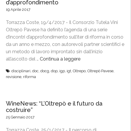
d’approfondimento
v
19 Aprile 2017
e
s
Torrazza Coste, 19/4/2017 - Il Consorzio Tutela Vini
e
Oltrepò Pavese ha definito l’agenda di una serie
,
d’incontri d’approfondimento sull’iter di riforma in corso
a
da un anno e mezzo, con autorevoli partner scientifici e
p
un metodo di lavoro improntato sin dall’inizio
p
all’ascolto del …
Continua a leggere
“
r
N
disciplinari
,
doc
,
docg
,
dop
,
igp
,
igt
,
Oltrepo
,
Oltrepò Pavese
,
o
u
revisione
,
riforma
v
o
a
v
t
i
i
d
WineNews: “L’Oltrepò e il futuro da
i
costruire”
i
n
s
25 Gennaio 2017
u
c
Torrazza Coste, 25/1/2017 - Il percorso di