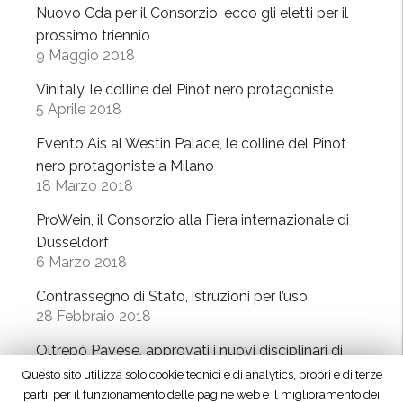
r
e
Nuovo Cda per il Consorzio, ecco gli eletti per il
O
o
i
prossimo triennio
l
d
n
9 Maggio 2018
t
u
c
r
Vinitaly, le colline del Pinot nero protagoniste
z
o
5 Aprile 2018
e
i
n
p
o
t
Evento Ais al Westin Palace, le colline del Pinot
ò
n
r
nero protagoniste a Milano
e
e
i
18 Marzo 2018
i
”
d
ProWein, il Consorzio alla Fiera internazionale di
l
’
Dusseldorf
f
a
6 Marzo 2018
u
p
t
Contrassegno di Stato, istruzioni per l’uso
p
u
28 Febbraio 2018
r
r
o
Oltrepò Pavese, approvati i nuovi disciplinari di
o
f
produzione
Questo sito utilizza solo cookie tecnici e di analytics, propri e di terze
d
o
23 Febbraio 2018
parti, per il funzionamento delle pagine web e il miglioramento dei