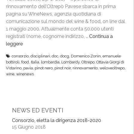
o
i
rinnovamento dell’Oltrepò Pavese sbarca in prima
v
p
pagina su WineNews, agenzia quotidiana di
i
l
comunicazione sul mondo del wine & food, on line dal
d
i
1 maggio 2000. Attualmente conta 50.000 utenti
i
n
registrati (nome, cognome indirizzo, …
Continua a
s
a
leggere
“
c
r
W
i
i
consorzio
,
disciplinari
,
doc
,
docg
,
Domenico Zonin
,
emanuele
i
p
D
bottiroli
,
food
,
Italia
,
lombardia
,
Lombardy
,
Oltrepo
,
Ottavia Giorgi di
n
l
O
Vistarino
,
pavia
,
pinot nero
,
pinot noir
,
rinnovamento
,
weloveoltrepo
,
e
wine
,
winenews
i
P
N
n
e
e
a
I
w
r
G
s
i
P
NEWS ED EVENTI
:
d
,
“
i
Consorzio, eletta la dirigenza 2018-2020
t
L
15 Giugno 2018
p
r
’