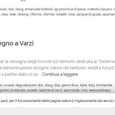
O
inari
,
doc
,
docg
,
emanuele bottiroli
,
igt provincia di pavia
,
metodo classico
,
l
,
resa
,
rese
,
riesling
,
riforma
,
riforme
,
rossetti
,
rossi
,
sangue di giuda
,
spuman
t
r
e
p
gno a Varzi
ò
P
a
a rassegna degli incontri sul territorio dedicata al “Sistema
v
enominazione d’origine. Valore del territorio, eredità futura”.
e
a partire dalle 10.30 …
Continua a leggere
“
s
E
e
io
,
cruasé
,
degustazione
,
doc
,
docg
,
dop
,
gianni fava
,
Italia
,
Italy
,
lombardia
,
c
,
gione Lombardia
,
rossetti
,
salame di varzi
,
spumante
,
vino
,
weloveoltrepo
,
c
a
e
rze parti, per il funzionamento delle pagine web e il miglioramento dei servizi
p
l
p
l
r