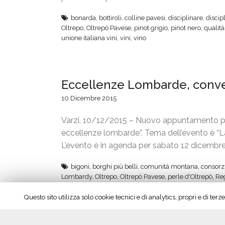
bonarda
,
bottiroli
,
colline pavesi
,
disciplinare
,
discipl
Oltrepo
,
Oltrepò Pavese
,
pinot grigio
,
pinot nero
,
qualità
unione italiana vini
,
vini
,
vino
Eccellenze Lombarde, conve
10 Dicembre 2015
Varzi, 10/12/2015 – Nuovo appuntamento per l
eccellenze lombarde”. Tema dell’evento è “La d
L’evento è in agenda per sabato 12 dicembre 
bigoni
,
borghi più belli
,
comunità montana
,
consorz
Lombardy
,
Oltrepo
,
Oltrepò Pavese
,
perle d'Oltrepò
,
Re
winetasting
,
winetour
Questo sito utilizza solo cookie tecnici e di analytics, propri e di te