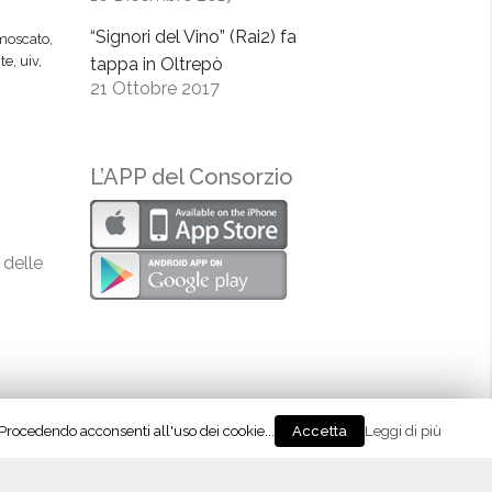
“Signori del Vino” (Rai2) fa
moscato
,
te
,
uiv
,
tappa in Oltrepò
21 Ottobre 2017
L’APP del Consorzio
 delle
. Procedendo acconsenti all'uso dei cookie...
Leggi di più
Accetta