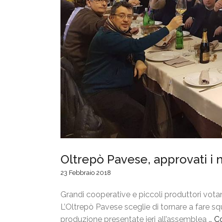
Oltrepò Pavese, approvati i n
23 Febbraio 2018
Grandi cooperative e piccoli produttori votano
L’Oltrepò Pavese sceglie di tornare a fare squ
produzione presentate ieri all’assemblea …
Co