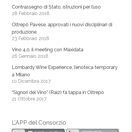
u
Contrassegno di Stato, istruzioni per l’uso
28 Febbraio 2018
o
v
Oltrepò Pavese, approvati i nuovi disciplinari di
i
produzione
d
23 Febbraio 2018
i
Vino 4.0, il meeting con Maxidata
s
26 Gennaio 2018
c
i
Lombardy Wine Experience, l’enoteca temporary
p
a Milano
l
10 Dicembre 2017
i
“Signori del Vino” (Rai2) fa tappa in Oltrepò
n
21 Ottobre 2017
a
r
i
L’APP del Consorzio
d
i