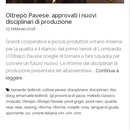
Oltrepò Pavese, approvati i nuovi
disciplinari di produzione
23 Febbraio 2018
Grandi cooperative e piccoli produttori votano insieme
per la qualità e il rilancio del primo terroir di Lombardia
L’Oltrepò Pavese sceglie di tornare a fare squadra per
scrivere un futuro nuovo. Le riforme dei disciplinari di
produzione presentate ieri all’assemblea …
Continua a
leggere
“
O
bonarda
,
bottiroli
,
colline pavesi
,
disciplinare
,
disciplinari
,
doc
,
l
docg
,
emanuele bottiroli
,
igt provincia di pavia
,
metodo classico
,
t
moscato
,
Oltrepo
,
Oltrepò Pavese
,
pinot grigio
,
pinot nero
,
qualità
,
r
resa
,
rese
,
riesling
,
riforma
,
riforme
,
rossetti
,
rossi
,
sangue di giuda
,
spumante
,
uiv
,
unione italiana vini
,
vini
,
vino
e
p
ò