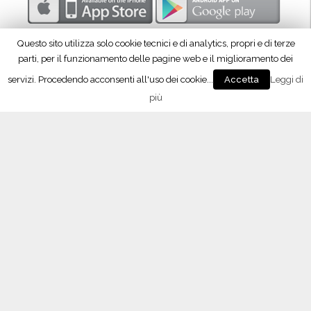
p
r
Questo sito utilizza solo cookie tecnici e di analytics, propri e di terze
o
parti, per il funzionamento delle pagine web e il miglioramento dei
d
servizi. Procedendo acconsenti all'uso dei cookie...
Leggi di
Accetta
u
più
z
Seguici su Facebook!
i
o
n
e
”