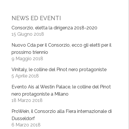
P
a
NEWS ED EVENTI
v
e
Consorzio, eletta la dirigenza 2018-2020
15 Giugno 2018
s
e
Nuovo Cda per il Consorzio, ecco gli eletti per il
,
prossimo triennio
a
9 Maggio 2018
p
Vinitaly, le colline del Pinot nero protagoniste
p
5 Aprile 2018
r
o
Evento Ais al Westin Palace, le colline del Pinot
v
nero protagoniste a Milano
a
18 Marzo 2018
t
ProWein, il Consorzio alla Fiera internazionale di
i
Dusseldorf
i
6 Marzo 2018
n