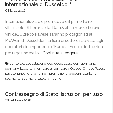
internazionale di Dusseldorf
P
6 Marzo 2018
a
l
Internazionalizzare e promuovere il primo terroir
a
vitivinicolo di Lombardia. Dal 18 al 20 marzo i grandi
c
vini dell’Oltrepò Pavese saranno protagonisti al
e
ProWein di Dusseldorf, la fiera di settore riservata agli
,
operatori più importante d’Europa. Ecco le indicazioni
l
per raggiungere lo …
Continua a leggere
“
e
P
c
consorzio
,
degustazione
,
doc
,
docg
,
dusseldorf
,
germania
,
r
o
germany
,
Italia
,
Italy
,
lombardia
,
Lombardy
,
Oltrepo
,
Oltrepò Pavese
,
o
pavese
,
pinot nero
,
pinot noir
,
promozione
,
prowein
,
sparkling
,
l
W
spumante
,
spumanti
,
tutela
,
vini
,
vino
l
e
i
i
Contrassegno di Stato, istruzioni per l’uso
n
n
e
28 Febbraio 2018
,
d
i
e