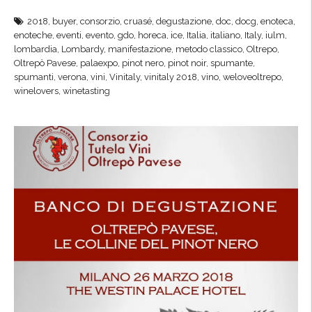
c
V
c
2018
,
buyer
,
consorzio
,
cruasé
,
degustazione
,
doc
,
docg
,
enoteca
,
i
enoteche
,
eventi
,
evento
,
gdo
,
horeca
,
ice
,
Italia
,
italiano
,
Italy
,
iulm
,
o
n
lombardia
,
Lombardy
,
manifestazione
,
metodo classico
,
Oltrepo
,
g
i
Oltrepò Pavese
,
palaexpo
,
pinot nero
,
pinot noir
,
spumante
,
l
spumanti
,
verona
,
vini
,
Vinitaly
,
vinitaly 2018
,
vino
,
weloveoltrepo
,
t
i
winelovers
,
winetasting
a
e
l
l
y
e
,
t
l
t
e
i
c
p
o
e
l
r
l
i
i
l
n
p
e