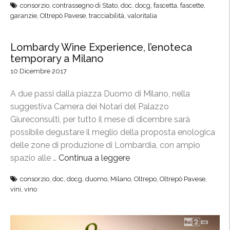
consorzio
,
contrassegno di Stato
,
doc
,
docg
,
fascetta
,
fascette
,
l
l
garanzie
,
Oltrepò Pavese
,
tracciabilità
,
valoritalia
C
P
o
i
n
Lombardy Wine Experience, l’enoteca
n
temporary a Milano
s
o
o
10 Dicembre 2017
t
r
n
A due passi dalla piazza Duomo di Milano, nella
z
e
suggestiva Camera dei Notari del Palazzo
i
r
Giureconsulti, per tutto il mese di dicembre sarà
o
o
possibile degustare il meglio della proposta enologica
a
p
delle zone di produzione di Lombardia, con ampio
l
r
spazio alle …
Continua a leggere
“
l
o
L
a
t
consorzio
,
doc
,
docg
,
duomo
,
Milano
,
Oltrepo
,
Oltrepò Pavese
,
o
F
vini
,
vino
a
m
i
g
b
e
o
a
r