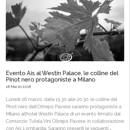
r
d
o
e
s
l
s
P
i
i
m
n
o
o
t
t
r
n
i
e
Evento Ais al Westin Palace, le colline del
e
r
Pinot nero protagoniste a Milano
n
o
18 Marzo 2018
n
p
i
r
Lunedì 26 marzo, dalle 15.30 alle 20.30, le colline del
o
o
Pinot nero dell’Oltrepò Pavese saranno protagoniste a
”
t
Milano all’hotel Westin Palace di un evento firmato dal
a
Consorzio Tutela Vini Oltrepò Pavese, in collaborazione
g
con Ais Lombardia. Saranno presenti le seguenti …