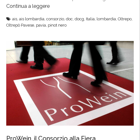
o
Continua a leggere
“
n
E
ais
,
ais lombardia
,
consorzio
,
doc
,
docg
,
Italia
,
lombardia
,
Oltrepo
,
i
v
Oltrepò Pavese
,
pavia
,
pinot nero
s
e
t
n
e
t
”
o
A
i
s
a
l
W
e
s
t
i
ProWein, il Consorzio alla Fiera
n