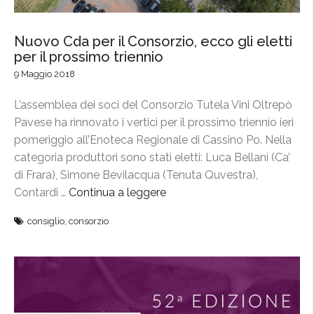
t
t
a
Nuovo Cda per il Consorzio, ecco gli eletti
per il prossimo triennio
l
a
9 Maggio 2018
d
L’assemblea dei soci del Consorzio Tutela Vini Oltrepò
i
Pavese ha rinnovato i vertici per il prossimo triennio ieri
r
pomeriggio all’Enoteca Regionale di Cassino Po. Nella
i
categoria produttori sono stati eletti: Luca Bellani (Ca’
g
di Frara), Simone Bevilacqua (Tenuta Quvestra),
e
Contardi …
Continua a leggere
“
n
N
z
consiglio
,
consorzio
u
a
o
2
v
0
o
1
C
8