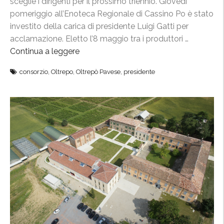
sceglie i dirigenti per il prossimo triennio. Giovedì
pomeriggio all’Enoteca Regionale di Cassino Po è stato
investito della carica di presidente Luigi Gatti per
acclamazione. Eletto l’8 maggio tra i produttori …
Continua a leggere
“
C
consorzio
,
Oltrepo
,
Oltrepò Pavese
,
presidente
o
n
s
o
r
z
i
o
,
e
l
e