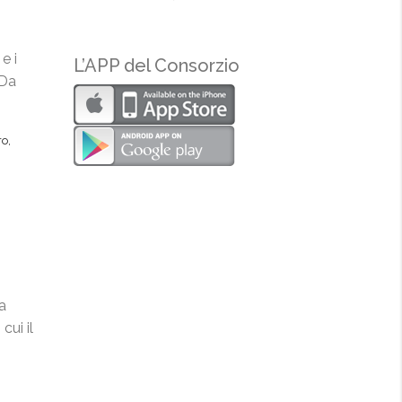
e i
L’APP del Consorzio
 Da
ro
,
a
ui il