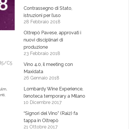
Contrassegno di Stato,
istruzioni per l’uso
28 Febbraio 2018
Oltrepò Pavese, approvati i
nuovi disciplinari di
produzione
23 Febbraio 2018
d B5/C5
Vino 4.0, il meeting con
Maxidata
26 Gennaio 2018
Lombardy Wine Experience,
iulm
,
nti
,
l’enoteca temporary a Milano
10 Dicembre 2017
“Signori del Vino” (Rai2) fa
tappa in Oltrepò
21 Ottobre 2017