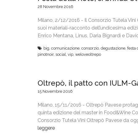
28 Novembre 2016
Milano, 2/12/2016 - Il Consorzio Tutela Vini
suoi materiali-racconto dell’undicesima ediz
Enrico Mentana, Linus, Daria Bignardi e Davi
big
,
comunicazione
,
consorzio
,
degustazione
,
festa 
pinotnoir
,
social
,
vip
,
weloveoltrepo
Oltrepò, il patto con IULM
15 Novembre 2016
Milano, 15/11/2016 - Oltrepò Pavese protago
quinta edizione del master in Food&Wine C
Consorzio Tutela Vini Oltrepò Pavese da oggi 
leggere
“
O