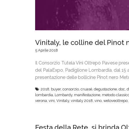
Vinitaly, le colline del Pino
5 Aprile 2018
Il Consorzio Tutela Vini Oltrepò Pavese present
del PalaExpo, Padiglione Lombardia, dal 15 al
presentazione delle bollicine Pinot nero Me
2018
,
buyer
,
consorzio
,
cruasé
,
degustazione
,
doc
,
d
lombardia
,
Lombardy
,
manifestazione
,
metodo classic
verona
,
vini
,
Vinitaly
,
vinitaly 2018
,
vino
,
weloveoltrepo
Festa della Rete, si brinda O