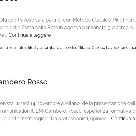
y
,
 Oltrepò Pavese sarà partner con Metodo Classico, Pinot nero 
l
ione della Festa della Rete in agenda per sabato 3 dicembre.
e
de …
Continua a leggere
“
c
F
o
della rete
,
iulm
,
lifestyle
,
lombardia
,
media
,
Milano
,
Oltrepò Pavese
,
pinot ne
e
l
s
l
t
i
a
n
-Gambero Rosso
d
e
e
d
l
e
l
nista, lunedì 14 novembre a Milano, della presentazione dell
l
a
ommunication IULM-Gambero Rosso, esperienza formativa di c
P
R
è partner strategico. Tra professionisti, opinion …
Continua a
i
e
n
t
o