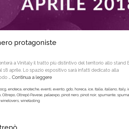
t nero protagoniste
erà a Vinitaly il tratto più distintivo del territorio allo stan
 18 aprile. Lo spazio espositivo sarà infatti dedicato alla
todo …
Continua a leggere
“
V
ocg
,
enoteca
,
enoteche
,
eventi
,
evento
,
gdo
,
horeca
,
ice
,
Italia
,
italiano
,
Italy
,
i
o
,
Oltrepo
,
Oltrepò Pavese
,
palaexpo
,
pinot nero
,
pinot noir
,
spumante
,
spuma
n
,
winelovers
,
winetasting
i
t
a
ltrepò
l