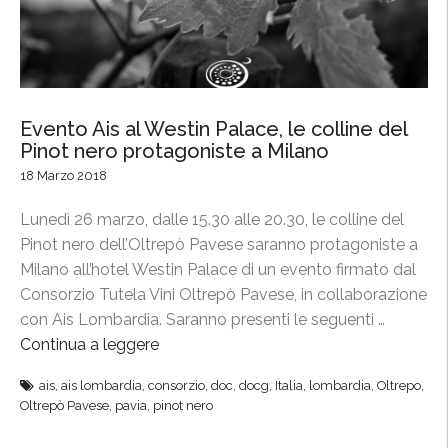
m
n
o
o
t
t
r
n
i
e
Evento Ais al Westin Palace, le colline del
e
r
Pinot nero protagoniste a Milano
n
o
18 Marzo 2018
n
p
i
r
Lunedì 26 marzo, dalle 15.30 alle 20.30, le colline del
o
o
Pinot nero dell’Oltrepò Pavese saranno protagoniste a
”
t
Milano all’hotel Westin Palace di un evento firmato dal
a
Consorzio Tutela Vini Oltrepò Pavese, in collaborazione
g
con Ais Lombardia. Saranno presenti le seguenti …
o
Continua a leggere
“
n
E
ais
,
ais lombardia
,
consorzio
,
doc
,
docg
,
Italia
,
lombardia
,
Oltrepo
,
i
v
Oltrepò Pavese
,
pavia
,
pinot nero
s
e
t
n