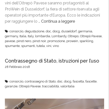
vini dell’Oltrepò Pavese saranno protagonisti al
e
ProWein di Dusseldorf, la fiera di settore riservata agli
,
operatori più importante d’Europa. Ecco le indicazioni
l
per raggiungere lo …
Continua a leggere
“
e
P
c
consorzio
,
degustazione
,
doc
,
docg
,
dusseldorf
,
germania
,
r
o
germany
,
Italia
,
Italy
,
lombardia
,
Lombardy
,
Oltrepo
,
Oltrepò Pavese
,
o
pavese
,
pinot nero
,
pinot noir
,
promozione
,
prowein
,
sparkling
,
l
W
spumante
,
spumanti
,
tutela
,
vini
,
vino
l
e
i
i
Contrassegno di Stato, istruzioni per l’uso
n
n
e
28 Febbraio 2018
,
d
i
e
consorzio
,
contrassegno di Stato
,
doc
,
docg
,
fascetta
,
fascette
,
l
l
garanzie
,
Oltrepò Pavese
,
tracciabilità
,
valoritalia
C
P
o
i
n
n
s