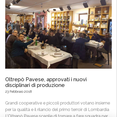
o
o
t
r
n
z
e
i
r
o
o
a
p
l
r
l
o
a
t
F
a
i
g
e
o
Oltrepò Pavese, approvati i nuovi
r
disciplinari di produzione
n
a
i
23 Febbraio 2018
i
s
n
Grandi cooperative e piccoli produttori votano insieme
t
t
per la qualità e il rilancio del primo terroir di Lombardia
e
e
L’Oltrepò Pavese sceglie di tornare a fare squadra per