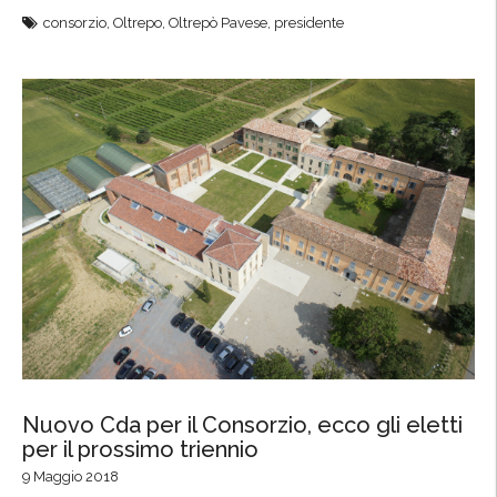
C
consorzio
,
Oltrepo
,
Oltrepò Pavese
,
presidente
o
n
s
o
r
z
i
o
,
e
l
e
t
t
a
Nuovo Cda per il Consorzio, ecco gli eletti
per il prossimo triennio
l
a
9 Maggio 2018