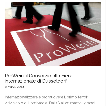
e
t
”
o
A
i
s
a
l
W
e
s
t
i
ProWein, il Consorzio alla Fiera
n
internazionale di Dusseldorf
P
6 Marzo 2018
a
l
Internazionalizzare e promuovere il primo terroir
a
vitivinicolo di Lombardia. Dal 18 al 20 marzo i grandi
c