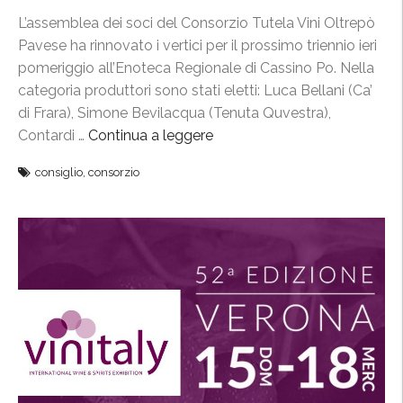
d
L’assemblea dei soci del Consorzio Tutela Vini Oltrepò
i
Pavese ha rinnovato i vertici per il prossimo triennio ieri
r
pomeriggio all’Enoteca Regionale di Cassino Po. Nella
i
categoria produttori sono stati eletti: Luca Bellani (Ca’
g
di Frara), Simone Bevilacqua (Tenuta Quvestra),
e
Contardi …
Continua a leggere
“
n
N
z
consiglio
,
consorzio
u
a
o
2
v
0
o
1
C
8
d
-
a
2
p
0
e
2
r
0