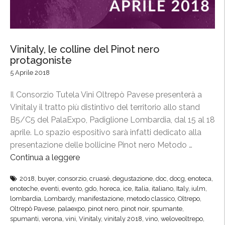
i
”
l
C
o
Vinitaly, le colline del Pinot nero
n
protagoniste
s
5 Aprile 2018
o
r
Il Consorzio Tutela Vini Oltrepò Pavese presenterà a
z
Vinitaly il tratto più distintivo del territorio allo stand
i
B5/C5 del PalaExpo, Padiglione Lombardia, dal 15 al 18
o
aprile. Lo spazio espositivo sarà infatti dedicato alla
,
presentazione delle bollicine Pinot nero Metodo …
e
Continua a leggere
“
c
V
c
2018
,
buyer
,
consorzio
,
cruasé
,
degustazione
,
doc
,
docg
,
enoteca
,
i
enoteche
,
eventi
,
evento
,
gdo
,
horeca
,
ice
,
Italia
,
italiano
,
Italy
,
iulm
,
o
n
lombardia
,
Lombardy
,
manifestazione
,
metodo classico
,
Oltrepo
,
g
i
Oltrepò Pavese
,
palaexpo
,
pinot nero
,
pinot noir
,
spumante
,
l
spumanti
,
verona
,
vini
,
Vinitaly
,
vinitaly 2018
,
vino
,
weloveoltrepo
,
t