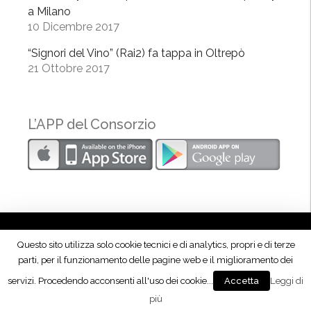
a Milano
t
10 Dicembre 2017
a
”
“Signori del Vino” (Rai2) fa tappa in Oltrepò
21 Ottobre 2017
L’APP del Consorzio
Questo sito utilizza solo cookie tecnici e di analytics, propri e di terze
Seguici su Facebook!
parti, per il funzionamento delle pagine web e il miglioramento dei
servizi. Procedendo acconsenti all'uso dei cookie...
Leggi di
Accetta
più