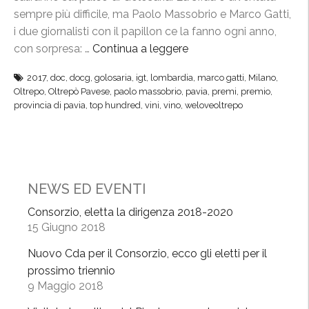
sempre più difficile, ma Paolo Massobrio e Marco Gatti,
i due giornalisti con il papillon ce la fanno ogni anno,
con sorpresa: …
Continua a leggere
“
T
2017
,
doc
,
docg
,
golosaria
,
igt
,
lombardia
,
marco gatti
,
Milano
,
o
Oltrepo
,
Oltrepò Pavese
,
paolo massobrio
,
pavia
,
premi
,
premio
,
p
provincia di pavia
,
top hundred
,
vini
,
vino
,
weloveoltrepo
H
u
n
d
r
NEWS ED EVENTI
e
Consorzio, eletta la dirigenza 2018-2020
d
15 Giugno 2018
2
Nuovo Cda per il Consorzio, ecco gli eletti per il
0
prossimo triennio
1
9 Maggio 2018
7
,