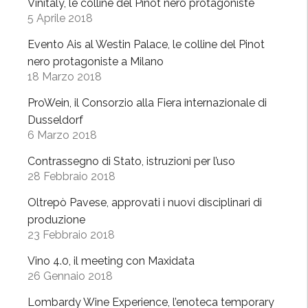
Vinitaly, le colline del Pinot nero protagoniste
O
5 Aprile 2018
l
Evento Ais al Westin Palace, le colline del Pinot
t
nero protagoniste a Milano
r
18 Marzo 2018
e
p
ProWein, il Consorzio alla Fiera internazionale di
ò
Dusseldorf
6 Marzo 2018
P
a
Contrassegno di Stato, istruzioni per l’uso
v
28 Febbraio 2018
e
Oltrepò Pavese, approvati i nuovi disciplinari di
s
produzione
e
23 Febbraio 2018
i
n
Vino 4.0, il meeting con Maxidata
v
26 Gennaio 2018
e
Lombardy Wine Experience, l’enoteca temporary
t