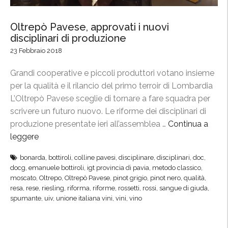
Oltrepò Pavese, approvati i nuovi
disciplinari di produzione
23 Febbraio 2018
Grandi cooperative e piccoli produttori votano insieme
per la qualità e il rilancio del primo terroir di Lombardia
L’Oltrepò Pavese sceglie di tornare a fare squadra per
scrivere un futuro nuovo. Le riforme dei disciplinari di
produzione presentate ieri all’assemblea …
Continua a
leggere
“
O
bonarda
,
bottiroli
,
colline pavesi
,
disciplinare
,
disciplinari
,
doc
,
l
docg
,
emanuele bottiroli
,
igt provincia di pavia
,
metodo classico
,
t
moscato
,
Oltrepo
,
Oltrepò Pavese
,
pinot grigio
,
pinot nero
,
qualità
,
r
resa
,
rese
,
riesling
,
riforma
,
riforme
,
rossetti
,
rossi
,
sangue di giuda
,
spumante
,
uiv
,
unione italiana vini
,
vini
,
vino
e
p
ò