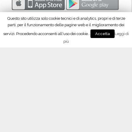
p
r
Questo sito utilizza solo cookie tecnici e di analytics, propri e di terze
o
parti, per il funzionamento delle pagine web e il miglioramento dei
d
servizi. Procedendo acconsenti all'uso dei cookie...
Leggi di
Accetta
u
più
z
Seguici su Facebook!
i
o
n
e
”