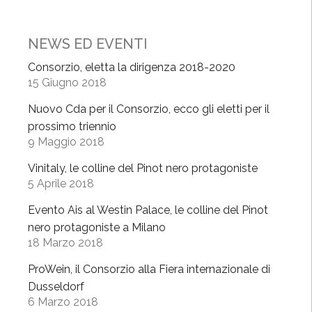
P
a
NEWS ED EVENTI
v
e
Consorzio, eletta la dirigenza 2018-2020
15 Giugno 2018
s
e
Nuovo Cda per il Consorzio, ecco gli eletti per il
,
prossimo triennio
a
9 Maggio 2018
p
Vinitaly, le colline del Pinot nero protagoniste
p
5 Aprile 2018
r
o
Evento Ais al Westin Palace, le colline del Pinot
v
nero protagoniste a Milano
a
18 Marzo 2018
t
ProWein, il Consorzio alla Fiera internazionale di
i
Dusseldorf
i
6 Marzo 2018
n