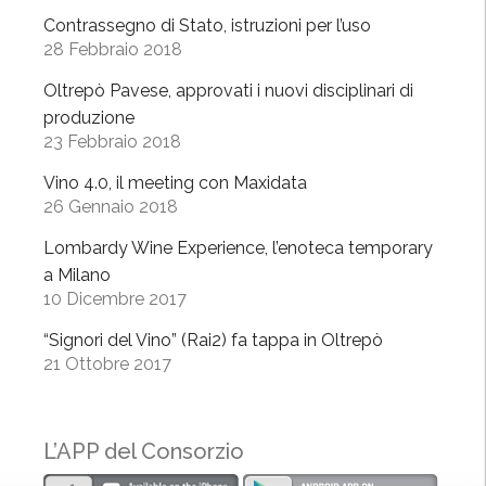
u
Contrassegno di Stato, istruzioni per l’uso
28 Febbraio 2018
o
v
Oltrepò Pavese, approvati i nuovi disciplinari di
i
produzione
d
23 Febbraio 2018
i
Vino 4.0, il meeting con Maxidata
s
26 Gennaio 2018
c
i
Lombardy Wine Experience, l’enoteca temporary
p
a Milano
l
10 Dicembre 2017
i
“Signori del Vino” (Rai2) fa tappa in Oltrepò
n
21 Ottobre 2017
a
r
i
L’APP del Consorzio
d
i