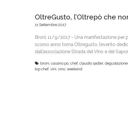
OltreGusto, l’Oltrepò che non
11 Settembre 2017
Broni, 11/9/2017 - Una manifestazione per pr
scorso anno torna Oltregusto, l’evento dedica
dall’associazione Strada del Vino e dei Sapori
broni
,
cassino po
,
chef
,
claudio sadler
,
degustazione
top chef
,
vini
,
vino
,
weekend