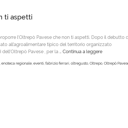
 ti aspetti
oporre l’Oltrepò Pavese che non ti aspetti. Dopo il debutto d
to all’agroalimentare tipico del territorio organizzato
 dell’Oltrepò Pavese , per la …
Continua a leggere
“
O
,
enoteca regionale
,
eventi
,
fabrizio ferrari
,
oltregusto
,
Oltrepo
,
Oltrepò Paves
l
t
r
e
G
u
s
t
o