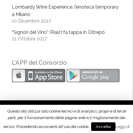
i
Lombardy Wine Experience, l’enoteca temporary
n
a Milano
e
10 Dicembre 2017
F
e
“Signori del Vino” (Rai2) fa tappa in Oltrepò
s
21 Ottobre 2017
t
i
v
L’APP del Consorzio
a
l
”
Questo sito utilizza solo cookie tecnici e di analytics, propri e di terze
parti, per il funzionamento delle pagine web e il miglioramento dei
Seguici su Facebook!
servizi. Procedendo acconsenti all'uso dei cookie...
Leggi di
Accetta