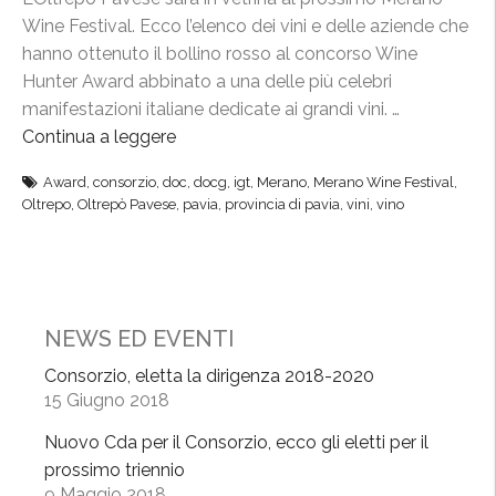
Wine Festival. Ecco l’elenco dei vini e delle aziende che
hanno ottenuto il bollino rosso al concorso Wine
Hunter Award abbinato a una delle più celebri
manifestazioni italiane dedicate ai grandi vini. …
Continua a leggere
“
O
Award
,
consorzio
,
doc
,
docg
,
igt
,
Merano
,
Merano Wine Festival
,
l
Oltrepo
,
Oltrepò Pavese
,
pavia
,
provincia di pavia
,
vini
,
vino
t
r
e
p
ò
NEWS ED EVENTI
P
Consorzio, eletta la dirigenza 2018-2020
a
15 Giugno 2018
v
e
Nuovo Cda per il Consorzio, ecco gli eletti per il
s
prossimo triennio
9 Maggio 2018