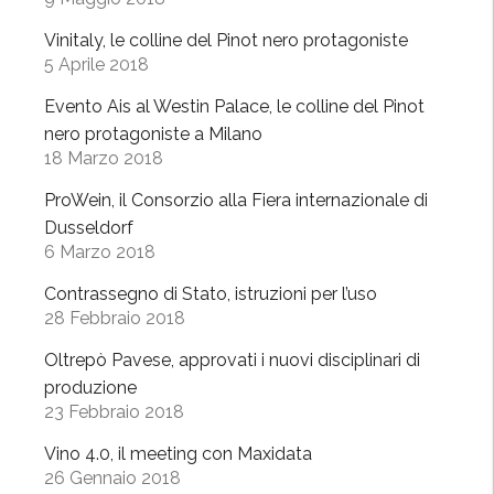
e
p
Vinitaly, le colline del Pinot nero protagoniste
r
5 Aprile 2018
e
Evento Ais al Westin Palace, le colline del Pinot
m
nero protagoniste a Milano
i
18 Marzo 2018
a
t
ProWein, il Consorzio alla Fiera internazionale di
o
Dusseldorf
a
6 Marzo 2018
l
Contrassegno di Stato, istruzioni per l’uso
M
28 Febbraio 2018
e
r
Oltrepò Pavese, approvati i nuovi disciplinari di
a
produzione
23 Febbraio 2018
n
o
Vino 4.0, il meeting con Maxidata
W
26 Gennaio 2018