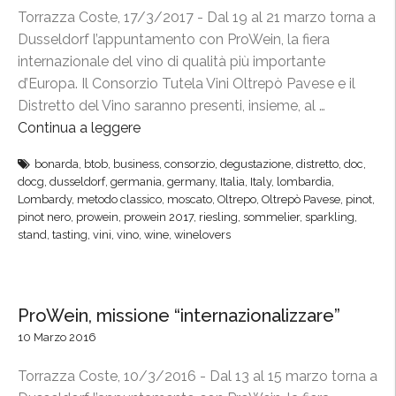
C
Torrazza Coste, 17/3/2017 - Dal 19 al 21 marzo torna a
o
Dusseldorf l’appuntamento con ProWein, la fiera
n
internazionale del vino di qualità più importante
s
d’Europa. Il Consorzio Tutela Vini Oltrepò Pavese e il
o
Distretto del Vino saranno presenti, insieme, al …
r
Continua a leggere
“
z
O
i
bonarda
,
btob
,
business
,
consorzio
,
degustazione
,
distretto
,
doc
,
l
docg
,
dusseldorf
,
germania
,
germany
,
Italia
,
Italy
,
lombardia
,
o
t
Lombardy
,
metodo classico
,
moscato
,
Oltrepo
,
Oltrepò Pavese
,
pinot
,
a
r
pinot nero
,
prowein
,
prowein 2017
,
riesling
,
sommelier
,
sparkling
,
l
stand
,
tasting
,
vini
,
vino
,
wine
,
winelovers
e
l
p
a
ò
F
P
ProWein, missione “internazionalizzare”
i
a
10 Marzo 2016
e
v
r
e
Torrazza Coste, 10/3/2016 - Dal 13 al 15 marzo torna a
a
s