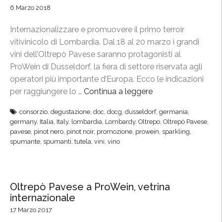
6 Marzo 2018
Internazionalizzare e promuovere il primo terroir
vitivinicolo di Lombardia. Dal 18 al 20 marzo i grandi
vini dell’Oltrepò Pavese saranno protagonisti al
ProWein di Dusseldorf, la fiera di settore riservata agli
operatori più importante d’Europa. Ecco le indicazioni
per raggiungere lo …
Continua a leggere
“
P
consorzio
,
degustazione
,
doc
,
docg
,
dusseldorf
,
germania
,
r
germany
,
Italia
,
Italy
,
lombardia
,
Lombardy
,
Oltrepo
,
Oltrepò Pavese
,
o
pavese
,
pinot nero
,
pinot noir
,
promozione
,
prowein
,
sparkling
,
W
spumante
,
spumanti
,
tutela
,
vini
,
vino
e
i
n
Oltrepò Pavese a ProWein, vetrina
,
internazionale
i
17 Marzo 2017
l