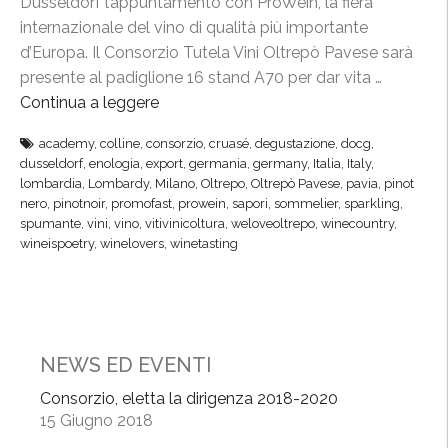
Dusseldorf l’appuntamento con ProWein, la fiera
i
e
internazionale del vino di qualità più importante
n
a
d’Europa. Il Consorzio Tutela Vini Oltrepò Pavese sarà
t
P
presente al padiglione 16 stand A70 per dar vita …
e
r
Continua a leggere
“
r
o
P
n
academy
,
colline
,
consorzio
,
cruasé
,
degustazione
,
docg
,
W
r
a
dusseldorf
,
enologia
,
export
,
germania
,
germany
,
Italia
,
Italy
,
e
o
lombardia
,
Lombardy
,
Milano
,
Oltrepo
,
Oltrepò Pavese
,
pavia
,
pinot
z
i
W
nero
,
pinotnoir
,
promofast
,
prowein
,
sapori
,
sommelier
,
sparkling
,
i
n
spumante
,
vini
,
vino
,
vitivinicoltura
,
weloveoltrepo
,
winecountry
,
e
o
wineispoetry
,
winelovers
,
winetasting
,
i
n
v
n
a
e
,
l
t
m
e
r
i
NEWS ED EVENTI
d
i
s
i
n
Consorzio, eletta la dirigenza 2018-2020
s
D
15 Giugno 2018
a
i
u
i