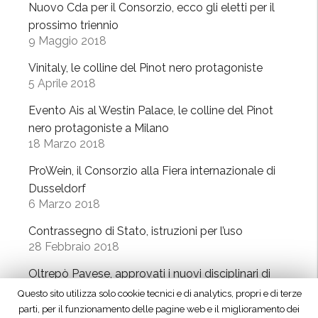
o
Nuovo Cda per il Consorzio, ecco gli eletti per il
s
n
n
prossimo triennio
s
t
e
9 Maggio 2018
e
e
“
l
Vinitaly, le colline del Pinot nero protagoniste
r
i
d
5 Aprile 2018
n
n
o
a
t
Evento Ais al Westin Palace, le colline del Pinot
r
z
e
nero protagoniste a Milano
f
i
18 Marzo 2018
r
”
o
n
ProWein, il Consorzio alla Fiera internazionale di
n
a
Dusseldorf
a
z
6 Marzo 2018
l
i
e
Contrassegno di Stato, istruzioni per l’uso
o
28 Febbraio 2018
”
n
a
Oltrepò Pavese, approvati i nuovi disciplinari di
l
produzione
Questo sito utilizza solo cookie tecnici e di analytics, propri e di terze
i
23 Febbraio 2018
parti, per il funzionamento delle pagine web e il miglioramento dei