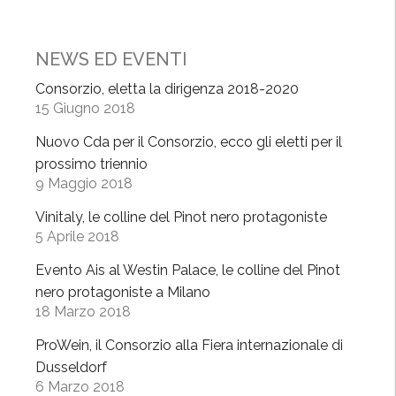
p
ò
W
NEWS ED EVENTI
i
Consorzio, eletta la dirigenza 2018-2020
n
15 Giugno 2018
e
Nuovo Cda per il Consorzio, ecco gli eletti per il
M
prossimo triennio
i
9 Maggio 2018
W
e
Vinitaly, le colline del Pinot nero protagoniste
e
5 Aprile 2018
k
Evento Ais al Westin Palace, le colline del Pinot
,
nero protagoniste a Milano
“
18 Marzo 2018
B
e
ProWein, il Consorzio alla Fiera internazionale di
r
Dusseldorf
6 Marzo 2018
e