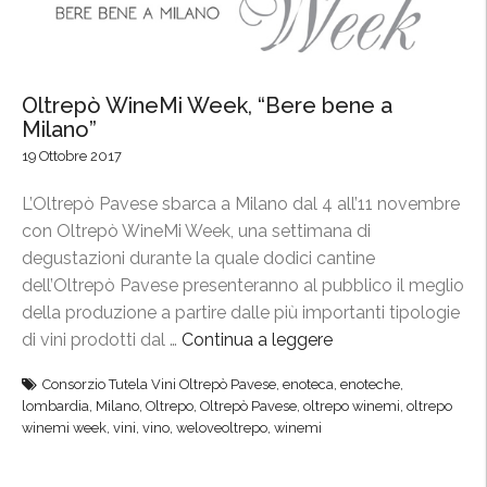
Oltrepò WineMi Week, “Bere bene a
Milano”
19 Ottobre 2017
L’Oltrepò Pavese sbarca a Milano dal 4 all’11 novembre
con Oltrepò WineMi Week, una settimana di
degustazioni durante la quale dodici cantine
dell’Oltrepò Pavese presenteranno al pubblico il meglio
della produzione a partire dalle più importanti tipologie
di vini prodotti dal …
Continua a leggere
“
O
Consorzio Tutela Vini Oltrepò Pavese
,
enoteca
,
enoteche
,
l
lombardia
,
Milano
,
Oltrepo
,
Oltrepò Pavese
,
oltrepo winemi
,
oltrepo
t
winemi week
,
vini
,
vino
,
weloveoltrepo
,
winemi
r
e