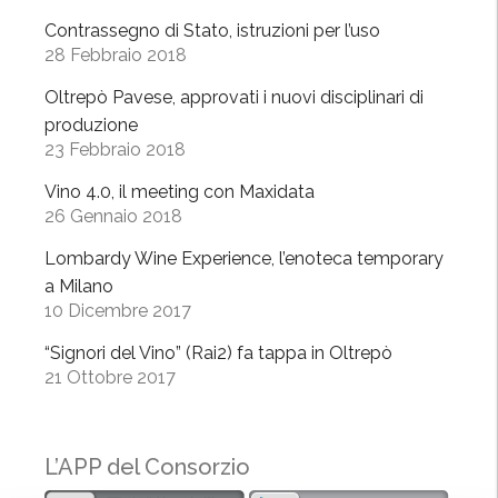
b
Contrassegno di Stato, istruzioni per l’uso
e
28 Febbraio 2018
n
Oltrepò Pavese, approvati i nuovi disciplinari di
e
produzione
a
23 Febbraio 2018
M
i
Vino 4.0, il meeting con Maxidata
l
26 Gennaio 2018
a
Lombardy Wine Experience, l’enoteca temporary
n
a Milano
o
10 Dicembre 2017
”
”
“Signori del Vino” (Rai2) fa tappa in Oltrepò
21 Ottobre 2017
L’APP del Consorzio