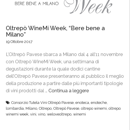
Oltrepò WineMi Week, “Bere bene a
Milano”
19 Ottobre 2017
L’Oltrepò Pavese sbarca a Milano dal 4 all’11 novembre
con Oltrepò WineMi Week, una settimana di
degustazioni durante la quale dodici cantine
dell’Oltrepò Pavese presenteranno al pubblico il meglio
della produzione a partire dalle più importanti tipologie
di vini prodotti dal …
Continua a leggere
“
O
Consorzio Tutela Vini Oltrepò Pavese
,
enoteca
,
enoteche
,
l
lombardia
,
Milano
,
Oltrepo
,
Oltrepò Pavese
,
oltrepo winemi
,
oltrepo
t
winemi week
,
vini
,
vino
,
weloveoltrepo
,
winemi
r
e