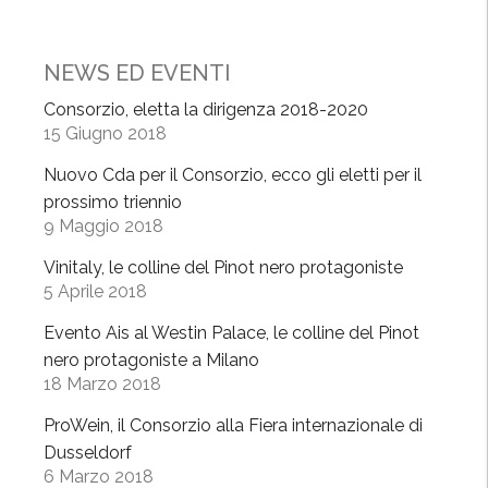
p
ò
W
NEWS ED EVENTI
i
Consorzio, eletta la dirigenza 2018-2020
n
15 Giugno 2018
e
Nuovo Cda per il Consorzio, ecco gli eletti per il
M
prossimo triennio
i
9 Maggio 2018
W
e
Vinitaly, le colline del Pinot nero protagoniste
e
5 Aprile 2018
k
Evento Ais al Westin Palace, le colline del Pinot
,
nero protagoniste a Milano
“
18 Marzo 2018
B
e
ProWein, il Consorzio alla Fiera internazionale di
r
Dusseldorf
6 Marzo 2018
e