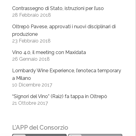
b
Contrassegno di Stato, istruzioni per l’uso
e
28 Febbraio 2018
n
Oltrepò Pavese, approvati i nuovi disciplinari di
e
produzione
a
23 Febbraio 2018
M
i
Vino 4.0, il meeting con Maxidata
l
26 Gennaio 2018
a
Lombardy Wine Experience, l’enoteca temporary
n
a Milano
o
10 Dicembre 2017
”
”
“Signori del Vino” (Rai2) fa tappa in Oltrepò
21 Ottobre 2017
L’APP del Consorzio