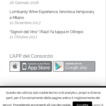
c
26 Gennaio 2018
i
Lombardy Wine Experience, l’enoteca temporary
b
a Milano
o
10 Dicembre 2017
n
e
“Signori del Vino” (Rai2) fa tappa in Oltrepò
l
21 Ottobre 2017
l
a
c
L’APP del Consorzio
u
l
t
u
r
a
Questo sito utilizza solo cookie tecnici e di analytics, propri e di terze
”
parti, per il funzionamento delle pagine web e il miglioramento dei
Seguici su Facebook!
servizi. Procedendo acconsenti all'uso dei cookie...
Leggi di
Accetta