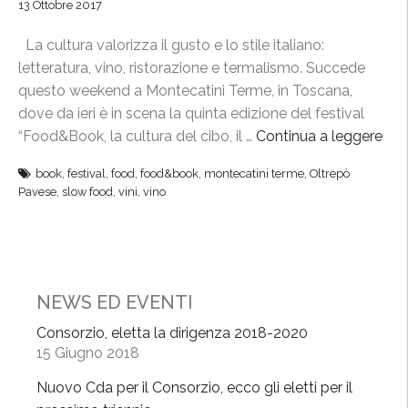
13 Ottobre 2017
La cultura valorizza il gusto e lo stile italiano:
letteratura, vino, ristorazione e termalismo. Succede
questo weekend a Montecatini Terme, in Toscana,
dove da ieri è in scena la quinta edizione del festival
“Food&Book, la cultura del cibo, il …
Continua a leggere
“
F
book
,
festival
,
food
,
food&book
,
montecatini terme
,
Oltrepò
o
Pavese
,
slow food
,
vini
,
vino
o
d
&
B
o
NEWS ED EVENTI
o
Consorzio, eletta la dirigenza 2018-2020
k
15 Giugno 2018
:
l
Nuovo Cda per il Consorzio, ecco gli eletti per il