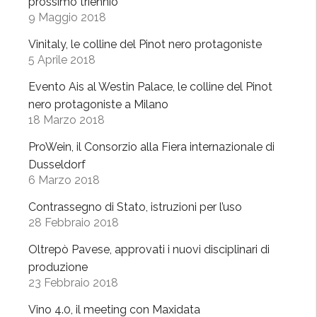
a
prossimo triennio
9 Maggio 2018
c
u
Vinitaly, le colline del Pinot nero protagoniste
l
5 Aprile 2018
t
Evento Ais al Westin Palace, le colline del Pinot
u
nero protagoniste a Milano
r
18 Marzo 2018
a
d
ProWein, il Consorzio alla Fiera internazionale di
e
Dusseldorf
l
6 Marzo 2018
c
Contrassegno di Stato, istruzioni per l’uso
i
28 Febbraio 2018
b
o
Oltrepò Pavese, approvati i nuovi disciplinari di
,
produzione
23 Febbraio 2018
i
l
Vino 4.0, il meeting con Maxidata