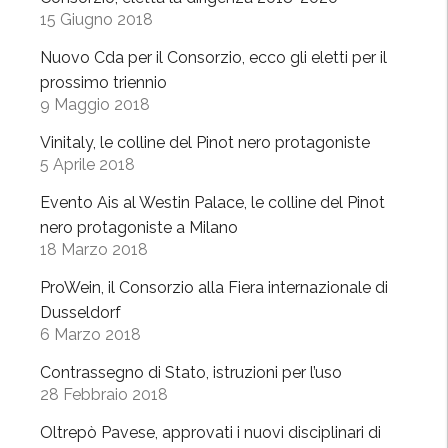
a
15 Giugno 2018
e
v
s
Nuovo Cda per il Consorzio, ecco gli eletti per il
e
e
prossimo triennio
n
i
9 Maggio 2018
d
n
e
Vinitaly, le colline del Pinot nero protagoniste
v
m
5 Aprile 2018
e
m
t
Evento Ais al Westin Palace, le colline del Pinot
i
t
nero protagoniste a Milano
a
a
18 Marzo 2018
è
”
u
ProWein, il Consorzio alla Fiera internazionale di
n
Dusseldorf
6 Marzo 2018
c
o
Contrassegno di Stato, istruzioni per l’uso
n
28 Febbraio 2018
c
Oltrepò Pavese, approvati i nuovi disciplinari di
o