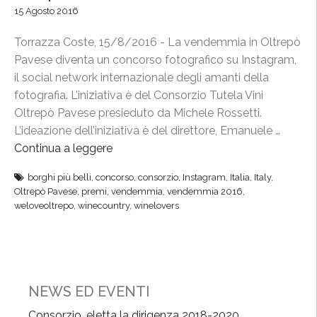
15 Agosto 2016
r
e
Torrazza Coste, 15/8/2016 - La vendemmia in Oltrepò
d
Pavese diventa un concorso fotografico su Instagram,
2
il social network internazionale degli amanti della
0
fotografia. L’iniziativa è del Consorzio Tutela Vini
1
Oltrepò Pavese presieduto da Michele Rossetti.
7
L’ideazione dell’iniziativa è del direttore, Emanuele …
,
Continua a leggere
“
O
O
l
borghi più belli
,
concorso
,
consorzio
,
Instagram
,
Italia
,
Italy
,
l
t
Oltrepò Pavese
,
premi
,
vendemmia
,
vendemmia 2016
,
t
weloveoltrepo
,
winecountry
,
winelovers
r
r
e
e
p
p
ò
ò
P
,
NEWS ED EVENTI
a
l
v
Consorzio, eletta la dirigenza 2018-2020