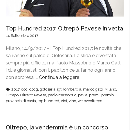
Top Hundred 2017, Oltrepò Pavese in vetta
14 Settembre 2017
Milano, 14/9/2017 - I Top Hundred 2017: le novità che
saliranno sul palco di Golosaria. La sfida è diventata
sempre più difficile, ma Paolo Massobrio e Marco Gatti,
i due giornalisti con il papillon ce la fanno ogni anno,
con sorpresa: …
Continua a leggere
“
T
2017
,
doc
,
docg
,
golosaria
,
igt
,
lombardia
,
marco gatti
,
Milano
,
o
Oltrepo
,
Oltrepò Pavese
,
paolo massobrio
,
pavia
,
premi
,
premio
,
p
provincia di pavia
,
top hundred
,
vini
,
vino
,
weloveoltrepo
H
u
n
Oltrepò, la vendemmia è un concorso
d