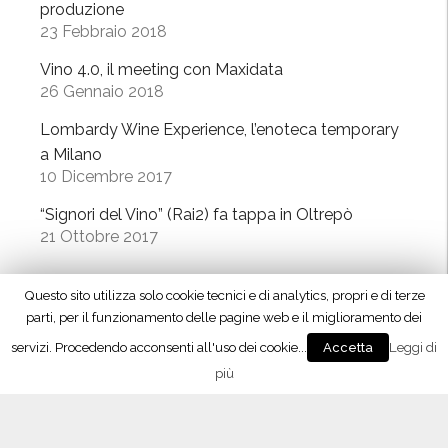
produzione
r
23 Febbraio 2018
s
o
Vino 4.0, il meeting con Maxidata
”
26 Gennaio 2018
Lombardy Wine Experience, l’enoteca temporary
a Milano
10 Dicembre 2017
“Signori del Vino” (Rai2) fa tappa in Oltrepò
21 Ottobre 2017
Questo sito utilizza solo cookie tecnici e di analytics, propri e di terze
L’APP del Consorzio
parti, per il funzionamento delle pagine web e il miglioramento dei
servizi. Procedendo acconsenti all'uso dei cookie...
Leggi di
Accetta
più