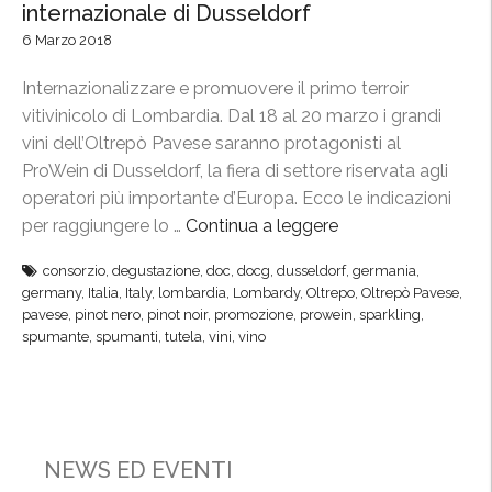
internazionale di Dusseldorf
6 Marzo 2018
Internazionalizzare e promuovere il primo terroir
vitivinicolo di Lombardia. Dal 18 al 20 marzo i grandi
vini dell’Oltrepò Pavese saranno protagonisti al
ProWein di Dusseldorf, la fiera di settore riservata agli
operatori più importante d’Europa. Ecco le indicazioni
per raggiungere lo …
Continua a leggere
“
P
consorzio
,
degustazione
,
doc
,
docg
,
dusseldorf
,
germania
,
r
germany
,
Italia
,
Italy
,
lombardia
,
Lombardy
,
Oltrepo
,
Oltrepò Pavese
,
o
pavese
,
pinot nero
,
pinot noir
,
promozione
,
prowein
,
sparkling
,
W
spumante
,
spumanti
,
tutela
,
vini
,
vino
e
i
n
,
NEWS ED EVENTI
i