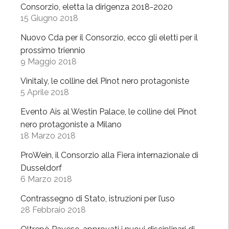
l
Consorzio, eletta la dirigenza 2018-2020
C
15 Giugno 2018
o
Nuovo Cda per il Consorzio, ecco gli eletti per il
n
prossimo triennio
s
9 Maggio 2018
o
r
Vinitaly, le colline del Pinot nero protagoniste
5 Aprile 2018
z
i
Evento Ais al Westin Palace, le colline del Pinot
o
nero protagoniste a Milano
a
18 Marzo 2018
l
ProWein, il Consorzio alla Fiera internazionale di
l
Dusseldorf
a
6 Marzo 2018
F
i
Contrassegno di Stato, istruzioni per l’uso
e
28 Febbraio 2018
r