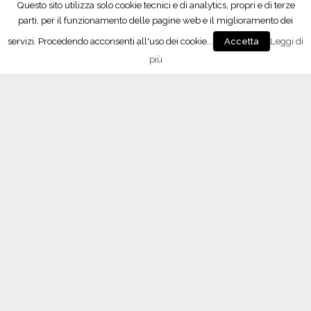
Questo sito utilizza solo cookie tecnici e di analytics, propri e di terze
u
parti, per il funzionamento delle pagine web e il miglioramento dei
s
servizi. Procedendo acconsenti all'uso dei cookie...
Leggi di
s
Accetta
Seguici su Facebook!
e
più
l
d
o
r
f
”