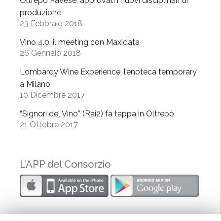
Oltrepò Pavese, approvati i nuovi disciplinari di
a
produzione
i
23 Febbraio 2018
n
t
Vino 4.0, il meeting con Maxidata
26 Gennaio 2018
e
r
Lombardy Wine Experience, l’enoteca temporary
n
a Milano
a
10 Dicembre 2017
z
“Signori del Vino” (Rai2) fa tappa in Oltrepò
i
21 Ottobre 2017
o
n
a
L’APP del Consorzio
l
e
d
i
D