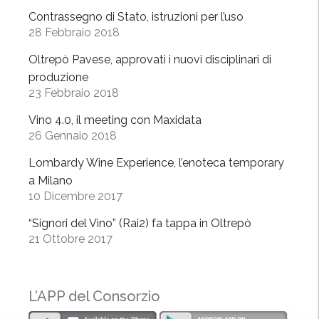
u
Contrassegno di Stato, istruzioni per l’uso
28 Febbraio 2018
o
v
Oltrepò Pavese, approvati i nuovi disciplinari di
i
produzione
d
23 Febbraio 2018
i
Vino 4.0, il meeting con Maxidata
s
26 Gennaio 2018
c
i
Lombardy Wine Experience, l’enoteca temporary
p
a Milano
l
10 Dicembre 2017
i
“Signori del Vino” (Rai2) fa tappa in Oltrepò
n
21 Ottobre 2017
a
r
i
L’APP del Consorzio
d
i