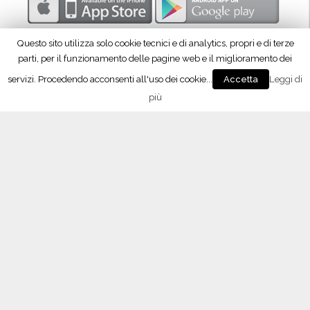
p
r
Questo sito utilizza solo cookie tecnici e di analytics, propri e di terze
o
parti, per il funzionamento delle pagine web e il miglioramento dei
d
servizi. Procedendo acconsenti all'uso dei cookie...
Leggi di
Accetta
u
più
z
Seguici su Facebook!
i
o
n
e
”