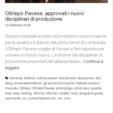
Oltrepò Pavese, approvati i nuovi
disciplinari di produzione
23 Febbraio 2018
Grandi cooperative e piccoli produttori votano insieme
per la qualità e il rilancio del primo terroir di Lombardia
L’Oltrepò Pavese sceglie di tornare a fare squadra per
scrivere un futuro nuovo. Le riforme dei disciplinari di
produzione presentate ieri all’assemblea …
Continua a
leggere
“
O
bonarda
,
bottiroli
,
colline pavesi
,
disciplinare
,
disciplinari
,
doc
,
l
docg
,
emanuele bottiroli
,
igt provincia di pavia
,
metodo classico
,
t
moscato
,
Oltrepo
,
Oltrepò Pavese
,
pinot grigio
,
pinot nero
,
qualità
,
r
resa
,
rese
,
riesling
,
riforma
,
riforme
,
rossetti
,
rossi
,
sangue di giuda
,
spumante
,
uiv
,
unione italiana vini
,
vini
,
vino
e
p
ò