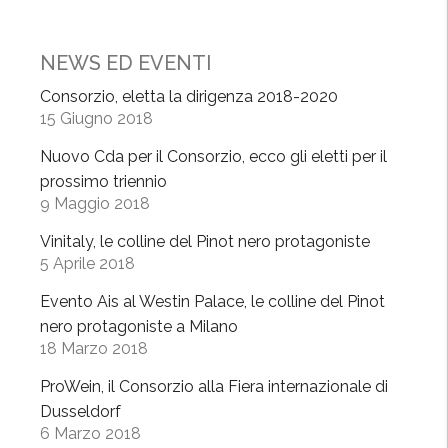
P
a
NEWS ED EVENTI
v
e
Consorzio, eletta la dirigenza 2018-2020
15 Giugno 2018
s
e
Nuovo Cda per il Consorzio, ecco gli eletti per il
,
prossimo triennio
a
9 Maggio 2018
p
Vinitaly, le colline del Pinot nero protagoniste
p
5 Aprile 2018
r
o
Evento Ais al Westin Palace, le colline del Pinot
v
nero protagoniste a Milano
a
18 Marzo 2018
t
ProWein, il Consorzio alla Fiera internazionale di
i
Dusseldorf
i
6 Marzo 2018
n