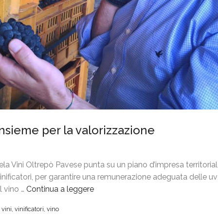
insieme per la valorizzazione
la Vini Oltrepò Pavese punta su un piano d’impresa territorial
nificatori, per garantire una remunerazione adeguata delle uve
l vino …
Continua a leggere
“
T
,
vini
,
vinificatori
,
vino
a