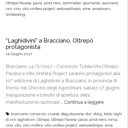
t
Oltrepò Pavese
,
pavia
,
pinot nero
,
sommelier
,
spumante
,
spumanti
,
s
r
vini
,
vino
,
vitis vinifera project
,
weloveoltrepo
,
wine
,
winelovers
,
c
winetasting
e
i
F
p
e
l
s
“Laghidivini” a Bracciano, Oltrepò
i
t
protagonista
n
i
14 Giugno 2017
a
v
r
a
Bracciano, 14/6/2017 - Consorzio Tutela Vini Oltrepò
i
l
Pavese e Vitis Vinifera Project saranno protagonisti alla
d
,
10^ edizione di Laghidivini a Bracciano, in provincia di
i
i
Roma, nel Chiostro degli Agostiniani, sabato 17 giugno.
p
l
Inaugurazione e brindisi di apertura della
r
G
manifestazione nazionale …
Continua a leggere
“
o
i
“
d
bracciano
,
consorzio
,
cruasé
,
degustazione
,
doc
,
docg
,
Italia
,
laghi
a
L
u
di vini
,
laghidivini
,
Oltrepo
,
Oltrepò Pavese
,
pavia
,
pinot nero
,
roma
,
r
a
vino
,
vitis
,
vitis vinifera
,
vitis vinifera project
,
weloveoltrepo
,
wine
,
z