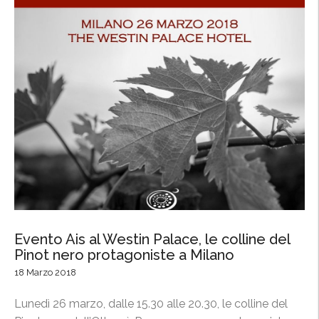
l
i
n
e
d
e
l
P
i
n
o
t
n
e
Evento Ais al Westin Palace, le colline del
r
Pinot nero protagoniste a Milano
o
18 Marzo 2018
p
r
Lunedì 26 marzo, dalle 15.30 alle 20.30, le colline del