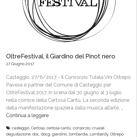
e
,
d
a
i
p
D
p
u
r
s
o
s
v
e
OltreFestival, il Giardino del Pinot nero
a
l
27 Giugno 2017
t
d
i
o
Casteggio, 27/6/2017 - Il Consorzio Tutela Vini Oltrepò
i
r
Pavese è partner del Comune di Casteggio per
n
f
OltreFestival 2017, in scena dal 30 giugno al 3 luglio
u
”
nella cornice della Certosa Cantù. La seconda edizione
o
della manifestazione spazierà dalla musica all’arte, …
v
Continua a leggere
“
i
O
d
casteggio
,
Certosa
,
certosa cantù
,
consorzio
,
cruasé
,
l
i
degustazione
,
doc
,
docg
,
giardino
,
lombardia
,
Lombardy
,
Oltrepo
,