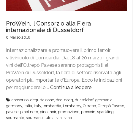
s
t
i
ProWein, il Consorzio alla Fiera
n
internazionale di Dusseldorf
P
6 Marzo 2018
a
l
Internazionalizzare e promuovere il primo terroir
a
vitivinicolo di Lombardia. Dal 18 al 20 marzo i grandi
c
vini dell’Oltrepò Pavese saranno protagonisti al
e
ProWein di Dusseldorf, la fiera di settore riservata agli
,
operatori più importante d’Europa. Ecco le indicazioni
l
per raggiungere lo …
Continua a leggere
“
e
P
c
consorzio
,
degustazione
,
doc
,
docg
,
dusseldorf
,
germania
,
r
o
germany
,
Italia
,
Italy
,
lombardia
,
Lombardy
,
Oltrepo
,
Oltrepò Pavese
,
o
pavese
,
pinot nero
,
pinot noir
,
promozione
,
prowein
,
sparkling
,
l
W
spumante
,
spumanti
,
tutela
,
vini
,
vino
l
e
i
i