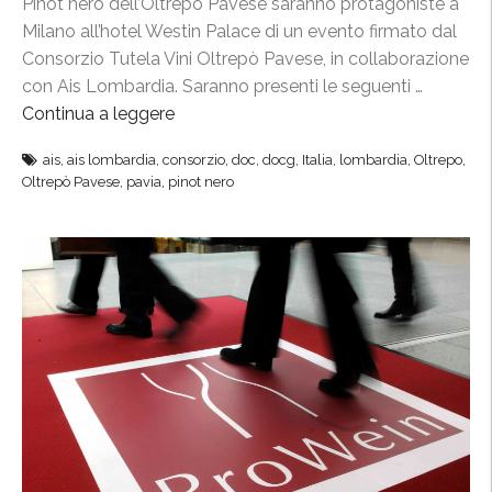
o
Pinot nero dell’Oltrepò Pavese saranno protagoniste a
t
Milano all’hotel Westin Palace di un evento firmato dal
a
Consorzio Tutela Vini Oltrepò Pavese, in collaborazione
g
con Ais Lombardia. Saranno presenti le seguenti …
o
Continua a leggere
“
n
E
ais
,
ais lombardia
,
consorzio
,
doc
,
docg
,
Italia
,
lombardia
,
Oltrepo
,
i
v
Oltrepò Pavese
,
pavia
,
pinot nero
s
e
t
n
e
t
”
o
A
i
s
a
l
W
e