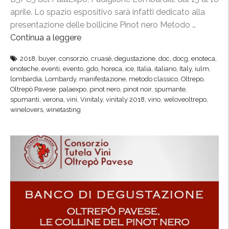
aprile. Lo spazio espositivo sarà infatti dedicato alla
presentazione delle bollicine Pinot nero Metodo …
Continua a leggere
“
V
2018
,
buyer
,
consorzio
,
cruasé
,
degustazione
,
doc
,
docg
,
enoteca
,
i
enoteche
,
eventi
,
evento
,
gdo
,
horeca
,
ice
,
Italia
,
italiano
,
Italy
,
iulm
,
n
lombardia
,
Lombardy
,
manifestazione
,
metodo classico
,
Oltrepo
,
i
Oltrepò Pavese
,
palaexpo
,
pinot nero
,
pinot noir
,
spumante
,
spumanti
,
verona
,
vini
,
Vinitaly
,
vinitaly 2018
,
vino
,
weloveoltrepo
,
t
winelovers
,
winetasting
a
l
y
,
l
e
c
o
l