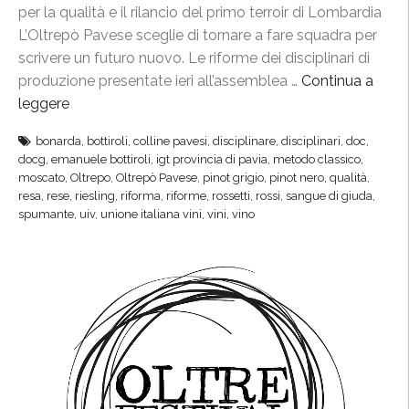
a
per la qualità e il rilancio del primo terroir di Lombardia
i
g
L’Oltrepò Pavese sceglie di tornare a fare squadra per
e
o
scrivere un futuro nuovo. Le riforme dei disciplinari di
r
n
produzione presentate ieri all’assemblea …
Continua a
a
i
leggere
“
i
s
O
n
bonarda
,
bottiroli
,
colline pavesi
,
disciplinare
,
disciplinari
,
doc
,
t
l
t
docg
,
emanuele bottiroli
,
igt provincia di pavia
,
metodo classico
,
e
t
moscato
,
Oltrepo
,
Oltrepò Pavese
,
pinot grigio
,
pinot nero
,
qualità
,
e
a
r
resa
,
rese
,
riesling
,
riforma
,
riforme
,
rossetti
,
rossi
,
sangue di giuda
,
r
M
spumante
,
uiv
,
unione italiana vini
,
vini
,
vino
e
n
i
p
a
l
ò
z
a
P
i
n
a
o
o
v
n
”
e
a
s
l
e