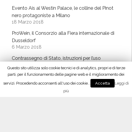
Evento Ais al Westin Palace, le colline del Pinot
nero protagoniste a Milano
18 Marzo 2018
ProWein, il Consorzio alla Fiera internazionale di
Dusseldorf
6 Marzo 2018
Contrassegno di Stato, istruzioni per l’uso
28 Febbraio 2018
Questo sito utilizza solo cookie tecnici e di analytics, propri e di terze
parti, per il funzionamento delle pagine web e il miglioramento dei
Oltrepò Pavese, approvati i nuovi disciplinari di
produzione
servizi. Procedendo acconsenti all'uso dei cookie...
Leggi di
Accetta
23 Febbraio 2018
più
Vino 4.0, il meeting con Maxidata
26 Gennaio 2018
Lombardy Wine Experience, l’enoteca temporary
a Milano