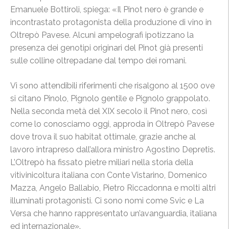
Emanuele Bottiroli, spiega: «Il Pinot nero è grande e
incontrastato protagonista della produzione di vino in
Oltrepò Pavese. Alcuni ampelografi ipotizzano la
presenza dei genotipi originari del Pinot già presenti
sulle colline oltrepadane dal tempo dei romani.
Vi sono attendibili riferimenti che risalgono al 1500 ove
si citano Pinolo, Pignolo gentile e Pignolo grappolato.
Nella seconda metà del XIX secolo il Pinot nero, così
come lo conosciamo oggi, approda in Oltrepò Pavese
dove trova il suo habitat ottimale, grazie anche al
lavoro intrapreso dall’allora ministro Agostino Depretis.
L’Oltrepò ha fissato pietre miliari nella storia della
vitivinicoltura italiana con Conte Vistarino, Domenico
Mazza, Angelo Ballabio, Pietro Riccadonna e molti altri
illuminati protagonisti. Ci sono nomi come Svic e La
Versa che hanno rappresentato un’avanguardia, italiana
ed internazionale».