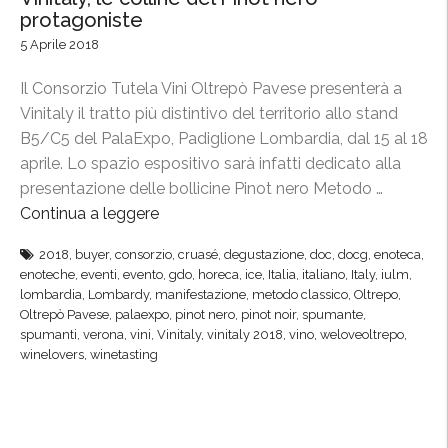
protagoniste
5 Aprile 2018
Il Consorzio Tutela Vini Oltrepò Pavese presenterà a
Vinitaly il tratto più distintivo del territorio allo stand
B5/C5 del PalaExpo, Padiglione Lombardia, dal 15 al 18
aprile. Lo spazio espositivo sarà infatti dedicato alla
presentazione delle bollicine Pinot nero Metodo …
Continua a leggere
“
V
2018
,
buyer
,
consorzio
,
cruasé
,
degustazione
,
doc
,
docg
,
enoteca
,
i
enoteche
,
eventi
,
evento
,
gdo
,
horeca
,
ice
,
Italia
,
italiano
,
Italy
,
iulm
,
n
lombardia
,
Lombardy
,
manifestazione
,
metodo classico
,
Oltrepo
,
i
Oltrepò Pavese
,
palaexpo
,
pinot nero
,
pinot noir
,
spumante
,
spumanti
,
verona
,
vini
,
Vinitaly
,
vinitaly 2018
,
vino
,
weloveoltrepo
,
t
winelovers
,
winetasting
a
l
y
,