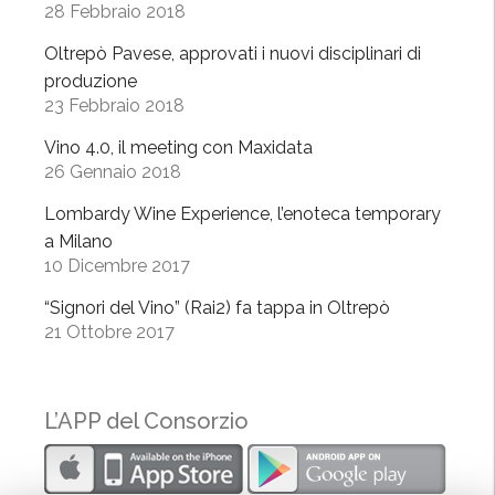
28 Febbraio 2018
e
r
Oltrepò Pavese, approvati i nuovi disciplinari di
o
produzione
p
23 Febbraio 2018
r
Vino 4.0, il meeting con Maxidata
o
26 Gennaio 2018
t
a
Lombardy Wine Experience, l’enoteca temporary
g
a Milano
10 Dicembre 2017
o
n
“Signori del Vino” (Rai2) fa tappa in Oltrepò
i
21 Ottobre 2017
s
t
e
L’APP del Consorzio
”