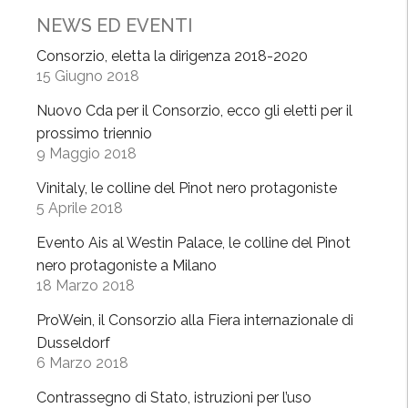
l
NEWS ED EVENTI
e
Consorzio, eletta la dirigenza 2018-2020
c
15 Giugno 2018
o
l
Nuovo Cda per il Consorzio, ecco gli eletti per il
l
prossimo triennio
i
9 Maggio 2018
n
Vinitaly, le colline del Pinot nero protagoniste
e
5 Aprile 2018
d
e
Evento Ais al Westin Palace, le colline del Pinot
l
nero protagoniste a Milano
18 Marzo 2018
P
i
ProWein, il Consorzio alla Fiera internazionale di
n
Dusseldorf
o
6 Marzo 2018
t
Contrassegno di Stato, istruzioni per l’uso
n