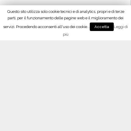
Questo sito utilizza solo cookie tecnici e di analytics, propri e di terze
parti, per il funzionamento delle pagine web e il miglioramento dei
servizi. Procedendo acconsenti all'uso dei cookie...
Leggi di
Accetta
più
Seguici su Facebook!