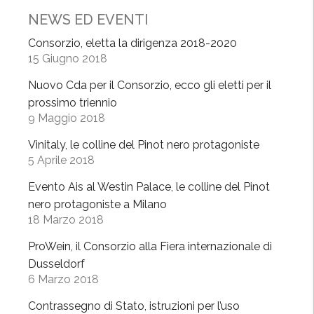
l
NEWS ED EVENTI
e
Consorzio, eletta la dirigenza 2018-2020
c
15 Giugno 2018
o
l
Nuovo Cda per il Consorzio, ecco gli eletti per il
l
prossimo triennio
i
9 Maggio 2018
n
Vinitaly, le colline del Pinot nero protagoniste
e
5 Aprile 2018
d
e
Evento Ais al Westin Palace, le colline del Pinot
l
nero protagoniste a Milano
18 Marzo 2018
P
i
ProWein, il Consorzio alla Fiera internazionale di
n
Dusseldorf
o
6 Marzo 2018
t
Contrassegno di Stato, istruzioni per l’uso
n