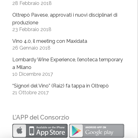
28 Febbraio 2018
e
r
Oltrepò Pavese, approvati i nuovi disciplinari di
o
produzione
p
23 Febbraio 2018
r
Vino 4.0, il meeting con Maxidata
o
26 Gennaio 2018
t
a
Lombardy Wine Experience, l’enoteca temporary
g
a Milano
10 Dicembre 2017
o
n
“Signori del Vino” (Rai2) fa tappa in Oltrepò
i
21 Ottobre 2017
s
t
e
L’APP del Consorzio
”