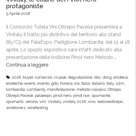
protagoniste
5 Aprile 2018
Il Consorzio Tutela Vini Oltrepò Pavese presenterà a
Vinitaly il tratto più distintivo del territorio allo stand
B5/C5 del PalaExpo, Padiglione Lombardia, dal 15 al 18
aprile. Lo spazio espositivo sarà infatti dedicato alla
presentazione delle bollicine Pinot nero Metodo …
Continua a leggere
“
V
2018
,
buyer
,
consorzio
,
cruasé
,
degustazione
,
doc
,
docg
,
enoteca
,
i
enoteche
,
eventi
,
evento
,
gdo
,
horeca
,
ice
,
Italia
,
italiano
,
Italy
,
iulm
,
n
lombardia
,
Lombardy
,
manifestazione
,
metodo classico
,
Oltrepo
,
i
Oltrepò Pavese
,
palaexpo
,
pinot nero
,
pinot noir
,
spumante
,
spumanti
,
verona
,
vini
,
Vinitaly
,
vinitaly 2018
,
vino
,
weloveoltrepo
,
t
winelovers
,
winetasting
a
l
y
,