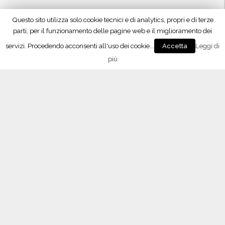
Questo sito utilizza solo cookie tecnici e di analytics, propri e di terze
parti, per il funzionamento delle pagine web e il miglioramento dei
servizi. Procedendo acconsenti all'uso dei cookie...
Leggi di
Accetta
più
Seguici su Facebook!