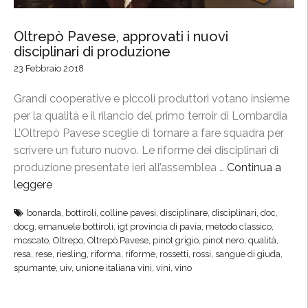
Oltrepò Pavese, approvati i nuovi
disciplinari di produzione
23 Febbraio 2018
Grandi cooperative e piccoli produttori votano insieme
per la qualità e il rilancio del primo terroir di Lombardia
L’Oltrepò Pavese sceglie di tornare a fare squadra per
scrivere un futuro nuovo. Le riforme dei disciplinari di
produzione presentate ieri all’assemblea …
Continua a
leggere
“
O
bonarda
,
bottiroli
,
colline pavesi
,
disciplinare
,
disciplinari
,
doc
,
l
docg
,
emanuele bottiroli
,
igt provincia di pavia
,
metodo classico
,
t
moscato
,
Oltrepo
,
Oltrepò Pavese
,
pinot grigio
,
pinot nero
,
qualità
,
r
resa
,
rese
,
riesling
,
riforma
,
riforme
,
rossetti
,
rossi
,
sangue di giuda
,
spumante
,
uiv
,
unione italiana vini
,
vini
,
vino
e
p
ò