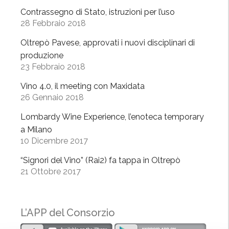
u
Contrassegno di Stato, istruzioni per l’uso
28 Febbraio 2018
o
v
Oltrepò Pavese, approvati i nuovi disciplinari di
i
produzione
d
23 Febbraio 2018
i
Vino 4.0, il meeting con Maxidata
s
26 Gennaio 2018
c
i
Lombardy Wine Experience, l’enoteca temporary
p
a Milano
l
10 Dicembre 2017
i
“Signori del Vino” (Rai2) fa tappa in Oltrepò
n
21 Ottobre 2017
a
r
i
L’APP del Consorzio
d
i