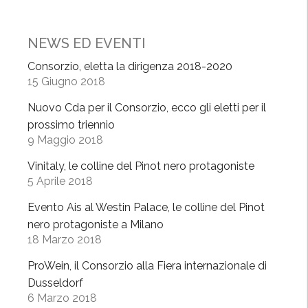
P
a
NEWS ED EVENTI
v
e
Consorzio, eletta la dirigenza 2018-2020
15 Giugno 2018
s
e
Nuovo Cda per il Consorzio, ecco gli eletti per il
,
prossimo triennio
a
9 Maggio 2018
p
Vinitaly, le colline del Pinot nero protagoniste
p
5 Aprile 2018
r
o
Evento Ais al Westin Palace, le colline del Pinot
v
nero protagoniste a Milano
a
18 Marzo 2018
t
ProWein, il Consorzio alla Fiera internazionale di
i
Dusseldorf
i
6 Marzo 2018
n