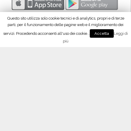
p
r
Questo sito utilizza solo cookie tecnici e di analytics, propri e di terze
o
parti, per il funzionamento delle pagine web e il miglioramento dei
d
servizi. Procedendo acconsenti all'uso dei cookie...
Leggi di
Accetta
u
più
z
Seguici su Facebook!
i
o
n
e
”