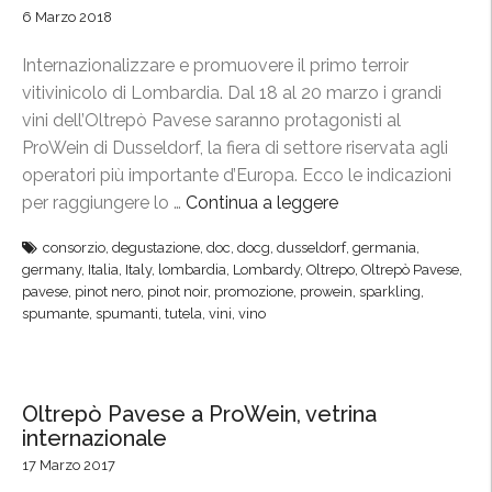
6 Marzo 2018
Internazionalizzare e promuovere il primo terroir
vitivinicolo di Lombardia. Dal 18 al 20 marzo i grandi
vini dell’Oltrepò Pavese saranno protagonisti al
ProWein di Dusseldorf, la fiera di settore riservata agli
operatori più importante d’Europa. Ecco le indicazioni
per raggiungere lo …
Continua a leggere
“
P
consorzio
,
degustazione
,
doc
,
docg
,
dusseldorf
,
germania
,
r
germany
,
Italia
,
Italy
,
lombardia
,
Lombardy
,
Oltrepo
,
Oltrepò Pavese
,
o
pavese
,
pinot nero
,
pinot noir
,
promozione
,
prowein
,
sparkling
,
W
spumante
,
spumanti
,
tutela
,
vini
,
vino
e
i
n
Oltrepò Pavese a ProWein, vetrina
,
internazionale
i
17 Marzo 2017
l