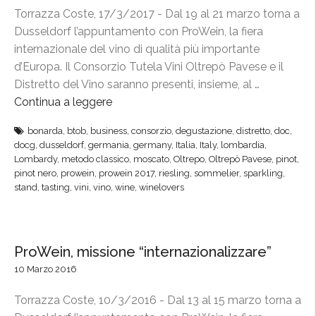
C
Torrazza Coste, 17/3/2017 - Dal 19 al 21 marzo torna a
o
Dusseldorf l’appuntamento con ProWein, la fiera
n
internazionale del vino di qualità più importante
s
d’Europa. Il Consorzio Tutela Vini Oltrepò Pavese e il
o
Distretto del Vino saranno presenti, insieme, al …
r
Continua a leggere
“
z
O
i
bonarda
,
btob
,
business
,
consorzio
,
degustazione
,
distretto
,
doc
,
l
docg
,
dusseldorf
,
germania
,
germany
,
Italia
,
Italy
,
lombardia
,
o
t
Lombardy
,
metodo classico
,
moscato
,
Oltrepo
,
Oltrepò Pavese
,
pinot
,
a
r
pinot nero
,
prowein
,
prowein 2017
,
riesling
,
sommelier
,
sparkling
,
l
stand
,
tasting
,
vini
,
vino
,
wine
,
winelovers
e
l
p
a
ò
F
P
ProWein, missione “internazionalizzare”
i
a
10 Marzo 2016
e
v
r
e
Torrazza Coste, 10/3/2016 - Dal 13 al 15 marzo torna a
a
s