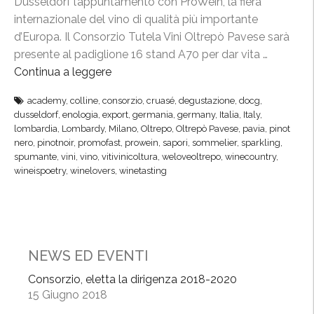
Dusseldorf l’appuntamento con ProWein, la fiera
i
e
internazionale del vino di qualità più importante
n
a
d’Europa. Il Consorzio Tutela Vini Oltrepò Pavese sarà
t
P
presente al padiglione 16 stand A70 per dar vita …
e
r
Continua a leggere
“
r
o
P
n
academy
,
colline
,
consorzio
,
cruasé
,
degustazione
,
docg
,
W
r
a
dusseldorf
,
enologia
,
export
,
germania
,
germany
,
Italia
,
Italy
,
e
o
lombardia
,
Lombardy
,
Milano
,
Oltrepo
,
Oltrepò Pavese
,
pavia
,
pinot
z
i
W
nero
,
pinotnoir
,
promofast
,
prowein
,
sapori
,
sommelier
,
sparkling
,
i
n
spumante
,
vini
,
vino
,
vitivinicoltura
,
weloveoltrepo
,
winecountry
,
e
o
wineispoetry
,
winelovers
,
winetasting
,
i
n
v
n
a
e
,
l
t
m
e
r
i
NEWS ED EVENTI
d
i
s
i
n
Consorzio, eletta la dirigenza 2018-2020
s
D
15 Giugno 2018
a
i
u
i