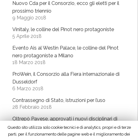
o
Nuovo Cda per il Consorzio, ecco gli eletti per il
s
n
n
prossimo triennio
s
t
e
9 Maggio 2018
e
e
“
l
Vinitaly, le colline del Pinot nero protagoniste
r
i
d
5 Aprile 2018
n
n
o
a
t
Evento Ais al Westin Palace, le colline del Pinot
r
z
e
nero protagoniste a Milano
f
i
18 Marzo 2018
r
”
o
n
ProWein, il Consorzio alla Fiera internazionale di
n
a
Dusseldorf
a
z
6 Marzo 2018
l
i
e
Contrassegno di Stato, istruzioni per l’uso
o
28 Febbraio 2018
”
n
a
Oltrepò Pavese, approvati i nuovi disciplinari di
l
produzione
i
23 Febbraio 2018