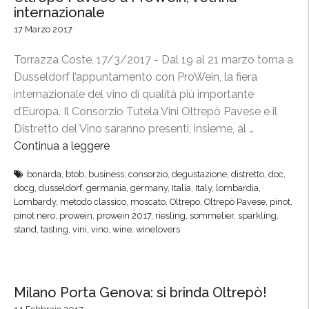
i
internazionale
s
v
17 Marzo 2017
o
i
r
n
Torrazza Coste, 17/3/2017 - Dal 19 al 21 marzo torna a
z
i
Dusseldorf l’appuntamento con ProWein, la fiera
i
”
internazionale del vino di qualità più importante
o
a
d’Europa. Il Consorzio Tutela Vini Oltrepò Pavese e il
b
B
Distretto del Vino saranno presenti, insieme, al …
r
r
Continua a leggere
“
i
a
O
n
c
bonarda
,
btob
,
business
,
consorzio
,
degustazione
,
distretto
,
doc
,
l
d
docg
,
dusseldorf
,
germania
,
germany
,
Italia
,
Italy
,
lombardia
,
c
t
Lombardy
,
metodo classico
,
moscato
,
Oltrepo
,
Oltrepò Pavese
,
pinot
,
a
i
r
pinot nero
,
prowein
,
prowein 2017
,
riesling
,
sommelier
,
sparkling
,
a
a
stand
,
tasting
,
vini
,
vino
,
wine
,
winelovers
e
l
n
p
l
o
ò
’
,
P
A
Milano Porta Genova: si brinda Oltrepò!
O
a
m