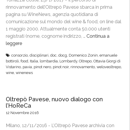
i
r
rinnovamento dell’Oltrepò Pavese sbarca in prima
d
e
pagina su WineNews, agenzia quotidiana di
’
p
comunicazione sul mondo del wine & food, on line dal
a
ò
1 maggio 2000. Attualmente conta 50.000 utenti
u
!
registrati (nome, cognome indirizzo, …
Continua a
t
”
leggere
“
o
W
consorzio
,
disciplinari
,
doc
,
docg
,
Domenico Zonin
,
emanuele
r
i
bottiroli
,
food
,
Italia
,
lombardia
,
Lombardy
,
Oltrepo
,
Ottavia Giorgi di
e
n
Vistarino
,
pavia
,
pinot nero
,
pinot noir
,
rinnovamento
,
weloveoltrepo
,
»
e
wine
,
winenews
:
N
v
e
a
w
Oltrepò Pavese, nuovo dialogo con
l
s
l’HoReCa
o
:
12 Novembre 2016
r
“
i
L
Milano, 12/11/2016 - L’Oltrepò Pavese archivia con
z