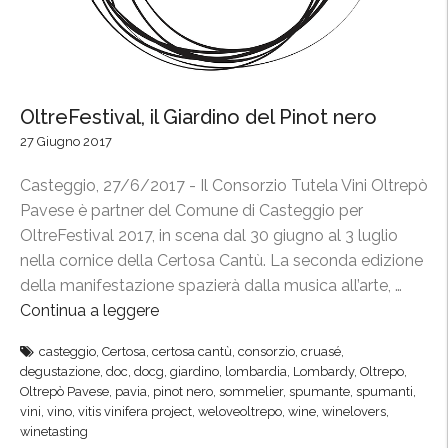
OltreFestival, il Giardino del Pinot nero
27 Giugno 2017
Casteggio, 27/6/2017 - Il Consorzio Tutela Vini Oltrepò
Pavese è partner del Comune di Casteggio per
OltreFestival 2017, in scena dal 30 giugno al 3 luglio
nella cornice della Certosa Cantù. La seconda edizione
della manifestazione spazierà dalla musica all’arte, …
Continua a leggere
“
O
casteggio
,
Certosa
,
certosa cantù
,
consorzio
,
cruasé
,
l
degustazione
,
doc
,
docg
,
giardino
,
lombardia
,
Lombardy
,
Oltrepo
,
t
Oltrepò Pavese
,
pavia
,
pinot nero
,
sommelier
,
spumante
,
spumanti
,
r
vini
,
vino
,
vitis vinifera project
,
weloveoltrepo
,
wine
,
winelovers
,
winetasting
e