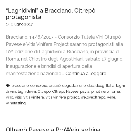
o
t
“Laghidivini” a Bracciano, Oltrepò
d
e
protagonista
e
R
14 Giugno 2017
l
o
P
m
Bracciano, 14/6/2017 - Consorzio Tutela Vini Oltrepò
i
a
Pavese e Vitis Vinifera Project saranno protagonisti alla
n
n
10^ edizione di Laghidivini a Bracciano, in provincia di
o
t
Roma, nel Chiostro degli Agostiniani, sabato 17 giugno.
t
i
Inaugurazione e brindisi di apertura della
n
c
manifestazione nazionale …
Continua a leggere
“
e
a
“
r
”
bracciano
,
consorzio
,
cruasé
,
degustazione
,
doc
,
docg
,
Italia
,
laghi
L
di vini
,
laghidivini
,
Oltrepo
,
Oltrepò Pavese
,
pavia
,
pinot nero
,
roma
,
o
,
a
vino
,
vitis
,
vitis vinifera
,
vitis vinifera project
,
weloveoltrepo
,
wine
,
”
i
g
winetasting
l
h
C
i
o
d
Oltrepò Pavese a ProWein, vetrina
n