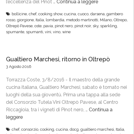
l’eccellenza del Pinot …
Continua a leggere
“
”
t
o
G
o
bollicine
,
chef
,
cooking show
,
cucina
,
cuoco
,
darsena
,
gambero
R
i
”
rosso
,
giorgione
,
Italia
,
lombardia
,
metodo martinotti
,
Milano
,
Oltrepo
,
o
o
Oltrepò Pavese
,
oste
,
pavia
,
pinot nero
,
pinot noir
,
sky
,
sparkling
,
s
r
spumante
,
spumanti
,
vini
,
vino
,
wine
s
g
o
i
a
o
Gualtiero Marchesi, ritorno in Oltrepò
l
n
l
3 Agosto 2016
e
’
e
Torrazza Coste, 3/8/2016 - Il maestro della grande
A
b
cucina italiana, Gualtiero Marchesi, sabato è tornato nei
u
o
luoghi della sua gioventù. Prima una tappa alla sede
t
l
del Consorzio Tutela Vini Oltrepò Pavese, al Centro
u
l
Riccagioia, tra i vigneti di Pinot nero, …
Continua a
n
i
leggere
“
n
c
G
o
i
chef
,
consorzio
,
cooking
,
cucina
,
docg
,
gualtiero marchesi
,
Italia
,
u