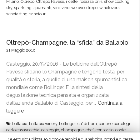
Milano
,
Oltrepo
,
Oltrepò Pavese
,
ricette
,
rosazza prin
,
show cooking
,
”
t
b
sky
,
sparkling
,
spumanti
,
vini
,
vino
,
weloveoltrepo
,
winelovers
,
o
winetasting
,
winetour
e
r
r
n
o
o
R
Oltrepò-Champagne, la “sfida” da Ballabio
i
o
21 Maggio 2016
n
s
O
s
Casteggio, 20/5/2016 - Le bollicine dell’Oltrepò
l
o
Pavese sfidano lo Champagne e tengono testa, per
t
e
qualità e storia, a quelle di una maison spumantistica
r
O
mondiale come Bollinger. E’ la sintesi della
e
l
degustazione tecnica pensata e organizzata
p
t
dall’azienda Ballabio di Casteggio, per …
Continua a
ò
r
leggere
“
”
e
O
ballabio
,
ballabio winery
,
bollinger
,
ca' di frara
,
cantine bertelegni
,
p
l
carlo casavecchia
,
casteggio
,
champagne
,
chef
,
consorzio
,
conte
ò
t
vistarino
,
cucina
,
degustazione
,
docg
,
federico petti
,
francesco beghi
,
Questo sito utilizza solo cookie tecnici e di analytics, propri e di terze