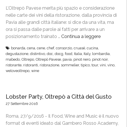
L’Oltrepò Pavese merita più spazio e considerazione
nelle carte dei vini della ristorazione, dalla provincia di
Pavia alle grandi città italiane: si dice da una vita, ma
ora si passa dalle parole ai fatti per arrivare a un
posizionamento trainato …
Continua a leggere
“
«
bonarda
,
cena
,
cene
,
chef
,
consorzio
,
cruasé
,
cucina
,
O
degustazione
,
distintivo
,
doc
,
docg
,
food
,
Italia
,
Italy
,
lombardia
,
l
mabedo
,
Oltrepo
,
Oltrepò Pavese
,
pavia
,
pinot nero
,
pinot noir
,
t
ristorante
,
ristoranti
,
ristorazione
,
sommelier
,
tipico
,
tour
,
vini
,
vino
,
weloveoltrepo
,
wine
r
e
p
ò
Lobster Party, Oltrepò a Città del Gusto
,
27 Settembre 2016
v
i
Roma, 27/9/2016 - Il Food, Wine and Music è il nuovo
n
format di eventi ideato dal Gambero Rosso Academy,