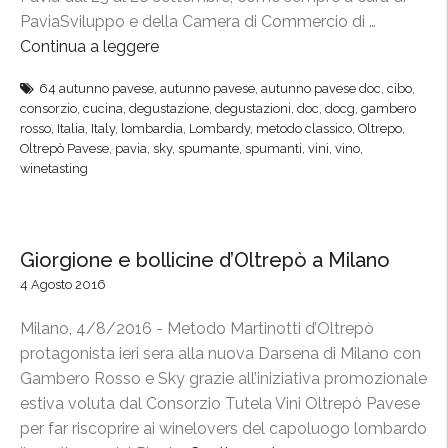
z
l
PaviaSviluppo e della Camera di Commercio di …
a
t
Continua a leggere
“
r
r
C
e
e
64 autunno pavese
,
autunno pavese
,
autunno pavese doc
,
cibo
,
o
l
consorzio
,
cucina
,
degustazione
,
degustazioni
,
doc
,
docg
,
gambero
p
n
rosso
,
Italia
,
Italy
,
lombardia
,
Lombardy
,
metodo classico
,
Oltrepo
,
a
ò
s
Oltrepò Pavese
,
pavia
,
sky
,
spumante
,
spumanti
,
vini
,
vino
,
r
a
winetasting
o
i
C
r
s
i
z
t
t
i
Giorgione e bollicine d’Oltrepò a Milano
o
t
o
r
4 Agosto 2016
à
e
a
d
G
Milano, 4/8/2016 - Metodo Martinotti d’Oltrepò
z
e
a
protagonista ieri sera alla nuova Darsena di Milano con
i
l
m
Gambero Rosso e Sky grazie all’iniziativa promozionale
o
G
b
estiva voluta dal Consorzio Tutela Vini Oltrepò Pavese
n
u
e
per far riscoprire ai winelovers del capoluogo lombardo
e
s
r