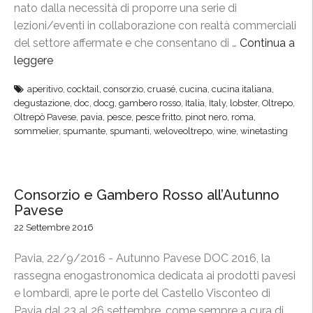
i
nato dalla necessità di proporre una serie di
d
lezioni/eventi in collaborazione con realtà commerciali
’
del settore affermate e che consentano di …
Continua a
a
leggere
“
u
L
aperitivo
,
cocktail
,
consorzio
,
cruasé
,
cucina
,
cucina italiana
,
t
o
degustazione
,
doc
,
docg
,
gambero rosso
,
Italia
,
Italy
,
lobster
,
Oltrepo
,
o
b
Oltrepò Pavese
,
pavia
,
pesce
,
pesce fritto
,
pinot nero
,
roma
,
r
s
sommelier
,
spumante
,
spumanti
,
weloveoltrepo
,
wine
,
winetasting
e
t
»
e
:
r
Consorzio e Gambero Rosso all’Autunno
v
P
Pavese
a
a
22 Settembre 2016
l
r
o
t
Pavia, 22/9/2016 - Autunno Pavese DOC 2016, la
r
y
rassegna enogastronomica dedicata ai prodotti pavesi
i
,
e lombardi, apre le porte del Castello Visconteo di
z
O
Pavia dal 23 al 26 settembre, come sempre a cura di