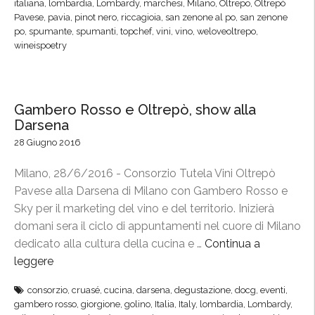
P
italiana
,
lombardia
,
Lombardy
,
marchesi
,
Milano
,
Oltrepo
,
Oltrepò
n
a
a
Pavese
,
pavia
,
pinot nero
,
riccagioia
,
san zenone al po
,
san zenone
e
l
po
,
spumante
,
spumanti
,
topchef
,
vini
,
vino
,
weloveoltrepo
,
v
d
wineispoetry
t
e
’
i
s
O
e
e
l
r
”
Gambero Rosso e Oltrepò, show alla
t
o
Darsena
r
M
28 Giugno 2016
e
a
p
r
Milano, 28/6/2016 - Consorzio Tutela Vini Oltrepò
ò
c
Pavese alla Darsena di Milano con Gambero Rosso e
a
h
Sky per il marketing del vino e del territorio. Inizierà
M
e
domani sera il ciclo di appuntamenti nel cuore di Milano
i
s
dedicato alla cultura della cucina e …
Continua a
l
i
leggere
“
a
,
G
n
consorzio
,
cruasé
,
cucina
,
darsena
,
degustazione
,
docg
,
eventi
,
r
a
o
gambero rosso
,
giorgione
,
golino
,
Italia
,
Italy
,
lombardia
,
Lombardy
,
i
m