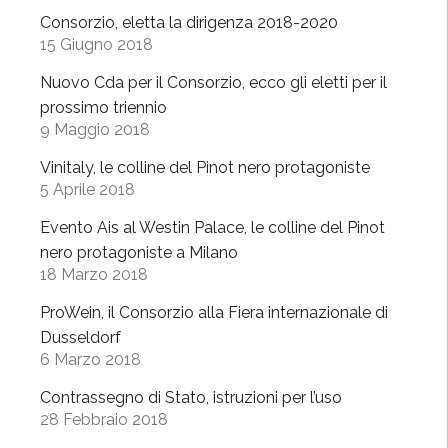
r
Consorzio, eletta la dirigenza 2018-2020
t
15 Giugno 2018
y
Nuovo Cda per il Consorzio, ecco gli eletti per il
,
prossimo triennio
O
9 Maggio 2018
l
t
Vinitaly, le colline del Pinot nero protagoniste
5 Aprile 2018
r
e
Evento Ais al Westin Palace, le colline del Pinot
p
nero protagoniste a Milano
ò
18 Marzo 2018
a
ProWein, il Consorzio alla Fiera internazionale di
C
Dusseldorf
i
6 Marzo 2018
t
t
Contrassegno di Stato, istruzioni per l’uso
à
28 Febbraio 2018
d