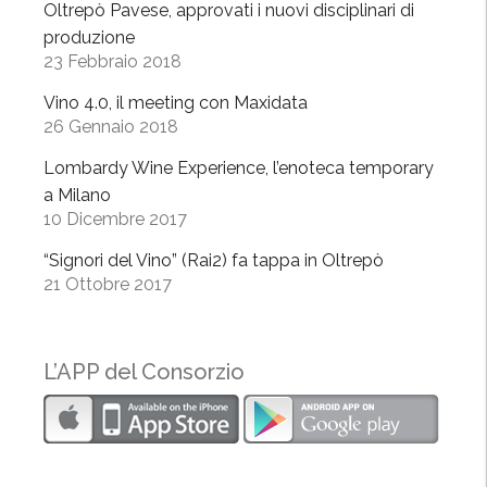
Oltrepò Pavese, approvati i nuovi disciplinari di
e
produzione
l
23 Febbraio 2018
G
u
Vino 4.0, il meeting con Maxidata
26 Gennaio 2018
s
t
Lombardy Wine Experience, l’enoteca temporary
o
a Milano
”
10 Dicembre 2017
“Signori del Vino” (Rai2) fa tappa in Oltrepò
21 Ottobre 2017
L’APP del Consorzio