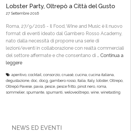
Lobster Party, Oltrepò a Città del Gusto
27 Settembre 2016
Roma, 27/9/2016 - Il Food, Wine and Music è il nuovo
format di eventi ideato dal Gambero Rosso Academy,
nato dalla necessità di proporre una serie di
lezioni/eventi in collaborazione con realtà commerciali
del settore affermate e che consentano di …
Continua a
leggere
“
L
aperitivo
,
cocktail
,
consorzio
,
cruasé
,
cucina
,
cucina italiana
,
o
degustazione
,
doc
,
docg
,
gambero rosso
,
Italia
,
Italy
,
lobster
,
Oltrepo
,
b
Oltrepò Pavese
,
pavia
,
pesce
,
pesce fritto
,
pinot nero
,
roma
,
s
sommelier
,
spumante
,
spumanti
,
weloveoltrepo
,
wine
,
winetasting
t
e
r
P
NEWS ED EVENTI
a