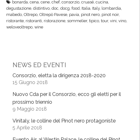
bonarda
,
cena
,
cene
,
chef
,
consorzio
,
cruasé
,
cucina
,
l
O
degustazione
,
distintivo
,
doc
,
docg
,
food
,
Italia
,
Italy
,
lombardia
,
l
l
mabedo
,
Oltrepo
,
Oltrepò Pavese
,
pavia
,
pinot nero
,
pinot noir
,
o
t
ristorante
,
ristoranti
,
ristorazione
,
sommelier
,
tipico
,
tour
,
vini
,
vino
,
”
weloveoltrepo
,
wine
r
,
e
M
p
e
ò
t
,
NEWS ED EVENTI
o
v
d
i
Consorzio, eletta la dirigenza 2018-2020
o
15 Giugno 2018
n
C
i
Nuovo Cda per il Consorzio, ecco gli eletti per il
l
d
prossimo triennio
a
’
9 Maggio 2018
s
a
Vinitaly, le colline del Pinot nero protagoniste
s
u
5 Aprile 2018
i
t
c
o
Evento Ais al Westin Palace, le colline del Pinot