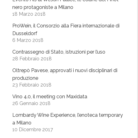
o
r
nero protagoniste a Milano
i
e
18 Marzo 2018
n
»
ProWein, il Consorzio alla Fiera internazionale di
p
:
Dusseldorf
a
v
6 Marzo 2018
s
a
s
l
Contrassegno di Stato, istruzioni per l’uso
e
28 Febbraio 2018
o
r
r
Oltrepò Pavese, approvati i nuovi disciplinari di
e
i
produzione
l
z
23 Febbraio 2018
l
z
Vino 4.0, il meeting con Maxidata
a
a
26 Gennaio 2018
”
r
e
Lombardy Wine Experience, l’enoteca temporary
l
a Milano
a
10 Dicembre 2017
r