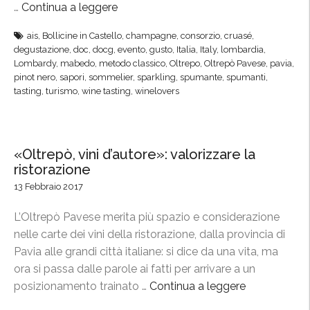
…
Continua a leggere
“
“
ais
,
Bollicine in Castello
,
champagne
,
consorzio
,
cruasé
,
B
degustazione
,
doc
,
docg
,
evento
,
gusto
,
Italia
,
Italy
,
lombardia
,
o
Lombardy
,
mabedo
,
metodo classico
,
Oltrepo
,
Oltrepò Pavese
,
pavia
,
l
pinot nero
,
sapori
,
sommelier
,
sparkling
,
spumante
,
spumanti
,
tasting
,
turismo
,
wine tasting
,
winelovers
l
i
c
i
«Oltrepò, vini d’autore»: valorizzare la
n
ristorazione
e
13 Febbraio 2017
i
n
L’Oltrepò Pavese merita più spazio e considerazione
C
nelle carte dei vini della ristorazione, dalla provincia di
a
Pavia alle grandi città italiane: si dice da una vita, ma
s
ora si passa dalle parole ai fatti per arrivare a un
t
posizionamento trainato …
Continua a leggere
“
e
«