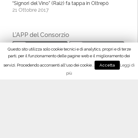
“Signori del Vino” (Rai2) fa tappa in Oltrepò
i
21 Ottobre 2017
s
t
o
L’APP del Consorzio
r
a
Questo sito utilizza solo cookie tecnici e di analytics, propri e di terze
z
parti, per il funzionamento delle pagine web e il miglioramento dei
i
servizi. Procedendo acconsenti all'uso dei cookie...
Leggi di
Accetta
o
più
n
e
”
Seguici su Facebook!