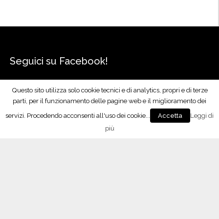
”
Seguici su Facebook!
Questo sito utilizza solo cookie tecnici e di analytics, propri e di terze
parti, per il funzionamento delle pagine web e il miglioramento dei
servizi. Procedendo acconsenti all'uso dei cookie...
Leggi di
Accetta
più