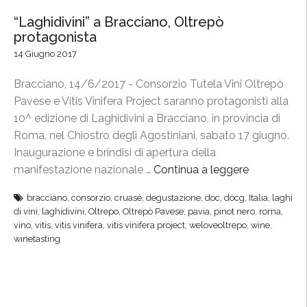
“Laghidivini” a Bracciano, Oltrepò
protagonista
14 Giugno 2017
Bracciano, 14/6/2017 - Consorzio Tutela Vini Oltrepò
Pavese e Vitis Vinifera Project saranno protagonisti alla
10^ edizione di Laghidivini a Bracciano, in provincia di
Roma, nel Chiostro degli Agostiniani, sabato 17 giugno.
Inaugurazione e brindisi di apertura della
manifestazione nazionale …
Continua a leggere
“
“
bracciano
,
consorzio
,
cruasé
,
degustazione
,
doc
,
docg
,
Italia
,
laghi
L
di vini
,
laghidivini
,
Oltrepo
,
Oltrepò Pavese
,
pavia
,
pinot nero
,
roma
,
a
vino
,
vitis
,
vitis vinifera
,
vitis vinifera project
,
weloveoltrepo
,
wine
,
g
winetasting
h
i
d
i