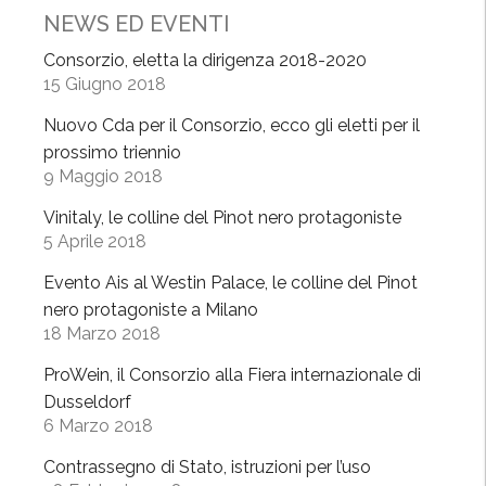
NEWS ED EVENTI
v
i
Consorzio, eletta la dirigenza 2018-2020
n
15 Giugno 2018
i
Nuovo Cda per il Consorzio, ecco gli eletti per il
”
prossimo triennio
a
9 Maggio 2018
B
r
Vinitaly, le colline del Pinot nero protagoniste
5 Aprile 2018
a
c
Evento Ais al Westin Palace, le colline del Pinot
c
nero protagoniste a Milano
i
18 Marzo 2018
a
ProWein, il Consorzio alla Fiera internazionale di
n
Dusseldorf
o
6 Marzo 2018
,
O
Contrassegno di Stato, istruzioni per l’uso