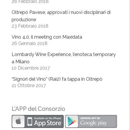
l
28 Febbraio 2018
t
Oltrepò Pavese, approvati i nuovi disciplinari di
r
produzione
e
23 Febbraio 2018
p
ò
Vino 4.0, il meeting con Maxidata
26 Gennaio 2018
p
r
Lombardy Wine Experience, l’enoteca temporary
o
a Milano
t
10 Dicembre 2017
a
“Signori del Vino” (Rai2) fa tappa in Oltrepò
g
21 Ottobre 2017
o
n
i
L’APP del Consorzio
s
t
a