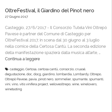
OltreFestival, il Giardino del Pinot nero
27 Giugno 2017
Casteggio, 27/6/2017 - Il Consorzio Tutela Vini Oltrepò
Pavese è partner del Comune di Casteggio per
OltreFestival 2017, in scena dal 30 giugno al 3 luglio
nella cornice della Certosa Cantù. La seconda edizione
della manifestazione spazierà dalla musica all’arte, …
Continua a leggere
“
O
casteggio
,
Certosa
,
certosa cantù
,
consorzio
,
cruasé
,
l
degustazione
,
doc
,
docg
,
giardino
,
lombardia
,
Lombardy
,
Oltrepo
,
t
Oltrepò Pavese
,
pavia
,
pinot nero
,
sommelier
,
spumante
,
spumanti
,
r
vini
,
vino
,
vitis vinifera project
,
weloveoltrepo
,
wine
,
winelovers
,
winetasting
e
F
e
s