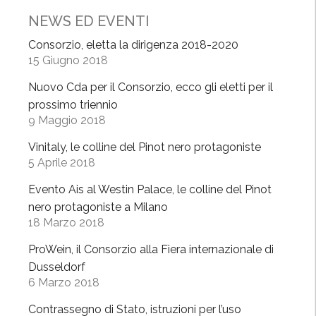
t
NEWS ED EVENTI
i
v
Consorzio, eletta la dirigenza 2018-2020
15 Giugno 2018
a
l
Nuovo Cda per il Consorzio, ecco gli eletti per il
,
prossimo triennio
i
9 Maggio 2018
l
Vinitaly, le colline del Pinot nero protagoniste
G
5 Aprile 2018
i
a
Evento Ais al Westin Palace, le colline del Pinot
r
nero protagoniste a Milano
d
18 Marzo 2018
i
ProWein, il Consorzio alla Fiera internazionale di
n
Dusseldorf
o
6 Marzo 2018
d
e
Contrassegno di Stato, istruzioni per l’uso