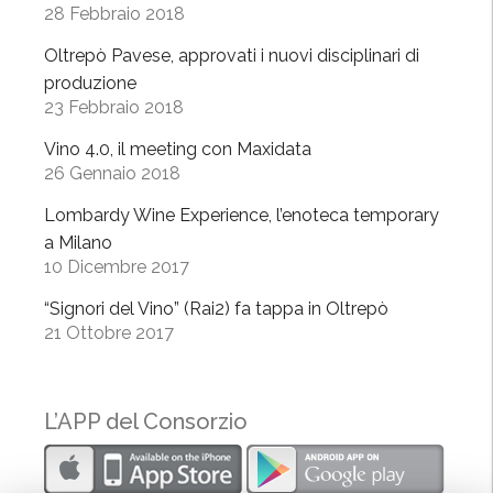
28 Febbraio 2018
l
P
Oltrepò Pavese, approvati i nuovi disciplinari di
i
produzione
n
23 Febbraio 2018
o
Vino 4.0, il meeting con Maxidata
t
26 Gennaio 2018
n
e
Lombardy Wine Experience, l’enoteca temporary
r
a Milano
o
10 Dicembre 2017
”
“Signori del Vino” (Rai2) fa tappa in Oltrepò
21 Ottobre 2017
L’APP del Consorzio