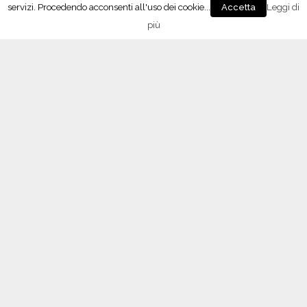
servizi. Procedendo acconsenti all'uso dei cookie...
Leggi di
Accetta
Contrassegno di Stato, istruzioni per l’uso
28 Febbraio 2018
più
Oltrepò Pavese, approvati i nuovi disciplinari di
produzione
23 Febbraio 2018
Vino 4.0, il meeting con Maxidata
26 Gennaio 2018
Lombardy Wine Experience, l’enoteca temporary
a Milano
10 Dicembre 2017
“Signori del Vino” (Rai2) fa tappa in Oltrepò
21 Ottobre 2017
L’APP del Consorzio