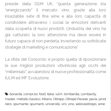
preside della GSM UK, “questa generazione sta
“energizzando” il mercato vino, grazie alla loro
insaziabile sete di fine wine e alla loro capacità di
condividere attraverso i social le emozioni derivanti
dalla scoperta di nuovi prodotti. L’industria del vino ha
già catturato la loro attenzione ma deve essere in
futuro capace di non perderla, investendo su sofisticate
strategie di marketing e comunicazione.”
La sfida del Consorzio è proprio quella di riposizionare
le sue migliori produzioni vitivinicole agli occhi dei
“millennials”, avvalendosi di nuove professionalità come
IULM ed MF Evoluzione.
bonarda
,
consorzio
,
food
,
Italia
,
iulm
,
lombardia
,
Lombardy
,
master
,
metodo classico
,
Milano
,
Oltrepo
,
Oltrepò Pavese
,
pavia
,
pinot
nero
,
spumante
,
spumanti
,
università
,
vini
,
vino
,
weloveoltrepo
,
wine