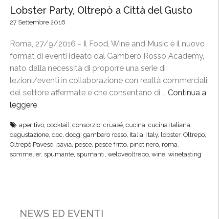
Lobster Party, Oltrepò a Città del Gusto
27 Settembre 2016
Roma, 27/9/2016 - Il Food, Wine and Music è il nuovo
format di eventi ideato dal Gambero Rosso Academy,
nato dalla necessità di proporre una serie di
lezioni/eventi in collaborazione con realtà commerciali
del settore affermate e che consentano di …
Continua a
leggere
“
L
aperitivo
,
cocktail
,
consorzio
,
cruasé
,
cucina
,
cucina italiana
,
o
degustazione
,
doc
,
docg
,
gambero rosso
,
Italia
,
Italy
,
lobster
,
Oltrepo
,
b
Oltrepò Pavese
,
pavia
,
pesce
,
pesce fritto
,
pinot nero
,
roma
,
s
sommelier
,
spumante
,
spumanti
,
weloveoltrepo
,
wine
,
winetasting
t
e
r
P
NEWS ED EVENTI
a