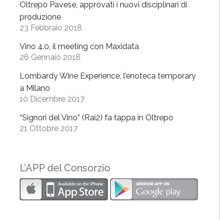
Oltrepò Pavese, approvati i nuovi disciplinari di
e
produzione
l
23 Febbraio 2018
G
u
Vino 4.0, il meeting con Maxidata
26 Gennaio 2018
s
t
Lombardy Wine Experience, l’enoteca temporary
o
a Milano
”
10 Dicembre 2017
“Signori del Vino” (Rai2) fa tappa in Oltrepò
21 Ottobre 2017
L’APP del Consorzio