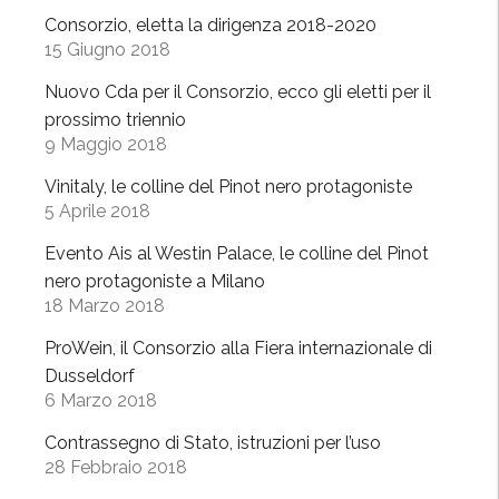
r
Consorzio, eletta la dirigenza 2018-2020
t
15 Giugno 2018
y
Nuovo Cda per il Consorzio, ecco gli eletti per il
,
prossimo triennio
O
9 Maggio 2018
l
t
Vinitaly, le colline del Pinot nero protagoniste
5 Aprile 2018
r
e
Evento Ais al Westin Palace, le colline del Pinot
p
nero protagoniste a Milano
ò
18 Marzo 2018
a
ProWein, il Consorzio alla Fiera internazionale di
C
Dusseldorf
i
6 Marzo 2018
t
t
Contrassegno di Stato, istruzioni per l’uso
à
28 Febbraio 2018
d