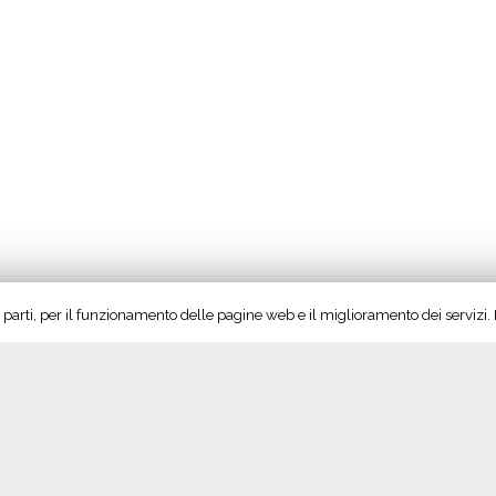
rze parti, per il funzionamento delle pagine web e il miglioramento dei servizi
Seguici su Twitter!
S
Tweet di @vinoltrepo