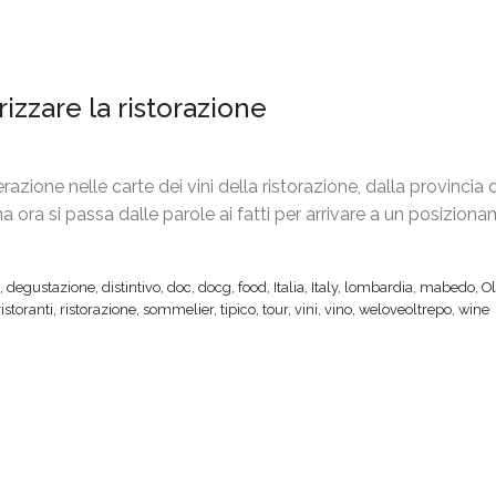
rizzare la ristorazione
zione nelle carte dei vini della ristorazione, dalla provincia 
, ma ora si passa dalle parole ai fatti per arrivare a un posizion
,
degustazione
,
distintivo
,
doc
,
docg
,
food
,
Italia
,
Italy
,
lombardia
,
mabedo
,
Ol
ristoranti
,
ristorazione
,
sommelier
,
tipico
,
tour
,
vini
,
vino
,
weloveoltrepo
,
wine