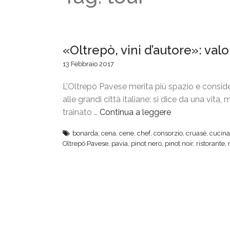
«Oltrepò, vini d’autore»: valo
13 Febbraio 2017
L’Oltrepò Pavese merita più spazio e considera
alle grandi città italiane: si dice da una vita
trainato …
Continua a leggere
“
«
bonarda
,
cena
,
cene
,
chef
,
consorzio
,
cruasé
,
cucina
O
Oltrepò Pavese
,
pavia
,
pinot nero
,
pinot noir
,
ristorante
,
l
t
r
e
p
ò
,