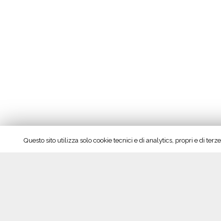
r
i
z
z
a
r
e
l
a
r
i
Questo sito utilizza solo cookie tecnici e di analytics, propri e di te
s
t
o
Seguici su Facebook!
r
a
z
i