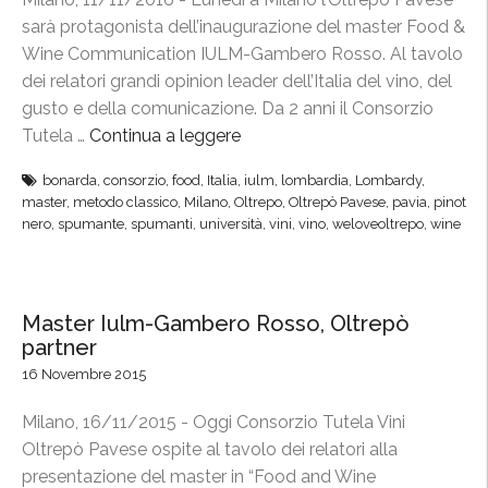
p
sarà protagonista dell’inaugurazione del master Food &
a
Wine Communication IULM-Gambero Rosso. Al tavolo
t
dei relatori grandi opinion leader dell’Italia del vino, del
t
gusto e della comunicazione. Da 2 anni il Consorzio
o
Tutela …
Continua a leggere
“
c
F
o
bonarda
,
consorzio
,
food
,
Italia
,
iulm
,
lombardia
,
Lombardy
,
o
n
master
,
metodo classico
,
Milano
,
Oltrepo
,
Oltrepò Pavese
,
pavia
,
pinot
o
nero
,
spumante
,
spumanti
,
università
,
vini
,
vino
,
weloveoltrepo
,
wine
I
d
U
&
L
W
M
Master Iulm-Gambero Rosso, Oltrepò
i
-
partner
n
G
16 Novembre 2015
e
a
C
m
Milano, 16/11/2015 - Oggi Consorzio Tutela Vini
o
b
Oltrepò Pavese ospite al tavolo dei relatori alla
m
e
presentazione del master in “Food and Wine