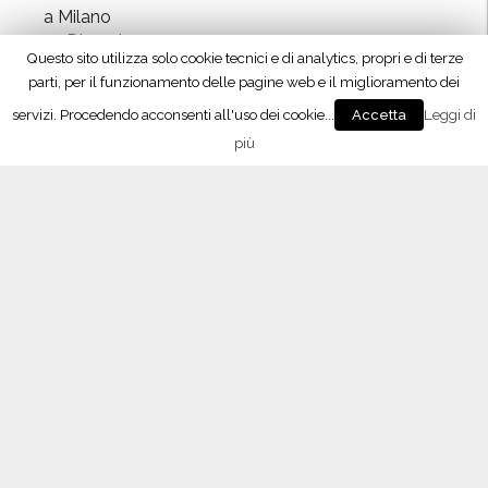
s
a Milano
a
o
10 Dicembre 2017
r
Questo sito utilizza solo cookie tecnici e di analytics, propri e di terze
”
t
“Signori del Vino” (Rai2) fa tappa in Oltrepò
parti, per il funzionamento delle pagine web e il miglioramento dei
n
21 Ottobre 2017
servizi. Procedendo acconsenti all'uso dei cookie...
Leggi di
Accetta
e
più
r
”
L’APP del Consorzio
Seguici su Facebook!