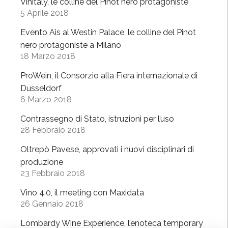
Vinitaly, le colline del Pinot nero protagoniste
c
b
5 Aprile 2018
o
e
n
Evento Ais al Westin Palace, le colline del Pinot
r
I
nero protagoniste a Milano
o
U
18 Marzo 2018
R
L
o
ProWein, il Consorzio alla Fiera internazionale di
M
s
Dusseldorf
-
s
6 Marzo 2018
G
o
a
Contrassegno di Stato, istruzioni per l’uso
,
m
28 Febbraio 2018
O
b
l
Oltrepò Pavese, approvati i nuovi disciplinari di
e
t
produzione
r
23 Febbraio 2018
r
o
e
Vino 4.0, il meeting con Maxidata
R
p
26 Gennaio 2018
o
ò
s
Lombardy Wine Experience, l’enoteca temporary
p