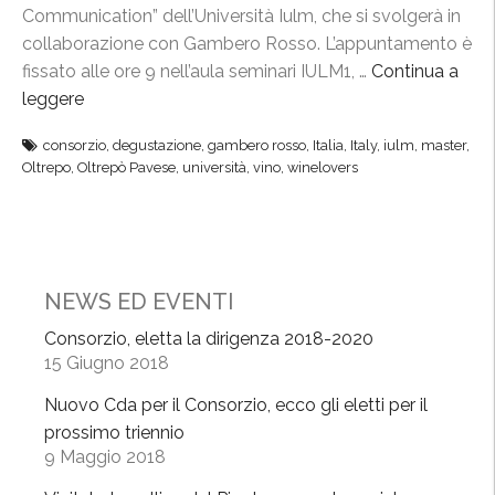
m
r
Communication” dell’Università Iulm, che si svolgerà in
u
o
collaborazione con Gambero Rosso. L’appuntamento è
n
R
fissato alle ore 9 nell’aula seminari IULM1, …
Continua a
i
o
leggere
“
c
s
M
a
consorzio
,
degustazione
,
gambero rosso
,
Italia
,
Italy
,
iulm
,
master
,
s
a
t
Oltrepo
,
Oltrepò Pavese
,
università
,
vino
,
winelovers
o
s
i
”
t
o
e
n
r
,
I
NEWS ED EVENTI
O
u
l
Consorzio, eletta la dirigenza 2018-2020
l
t
15 Giugno 2018
m
r
-
Nuovo Cda per il Consorzio, ecco gli eletti per il
e
G
prossimo triennio
p
9 Maggio 2018
a
ò
m