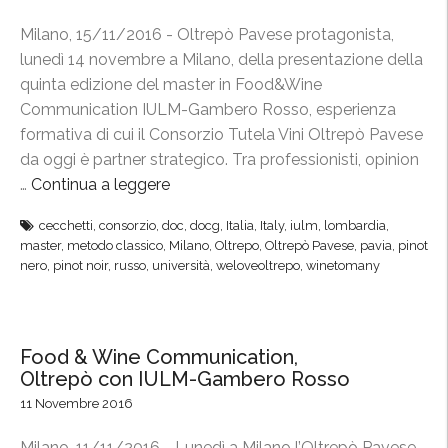
Milano, 15/11/2016 - Oltrepò Pavese protagonista,
lunedì 14 novembre a Milano, della presentazione della
quinta edizione del master in Food&Wine
Communication IULM-Gambero Rosso, esperienza
formativa di cui il Consorzio Tutela Vini Oltrepò Pavese
da oggi è partner strategico. Tra professionisti, opinion
…
Continua a leggere
“
O
cecchetti
,
consorzio
,
doc
,
docg
,
Italia
,
Italy
,
iulm
,
lombardia
,
l
master
,
metodo classico
,
Milano
,
Oltrepo
,
Oltrepò Pavese
,
pavia
,
pinot
t
nero
,
pinot noir
,
russo
,
università
,
weloveoltrepo
,
winetomany
r
e
p
Food & Wine Communication,
ò
Oltrepò con IULM-Gambero Rosso
,
11 Novembre 2016
i
l
Milano, 11/11/2016 - Lunedì a Milano l’Oltrepò Pavese