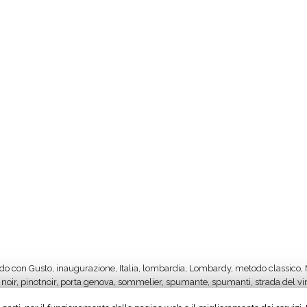
do con Gusto
,
inaugurazione
,
Italia
,
lombardia
,
Lombardy
,
metodo classico
,
 noir
,
pinotnoir
,
porta genova
,
sommelier
,
spumante
,
spumanti
,
strada del vi
vini
,
vino
,
weloveoltrepo
,
wine
,
winelovers
,
winetasting
,
zona tortona