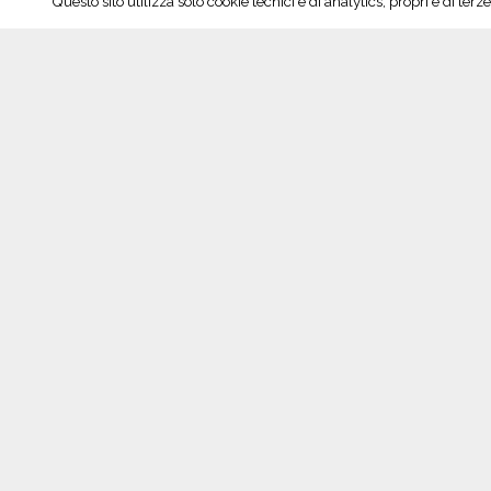
Questo sito utilizza solo cookie tecnici e di analytics, propri e di te
«Oltrepò, vini d’autore»: valorizzare la ristora
Seguici su Facebook!