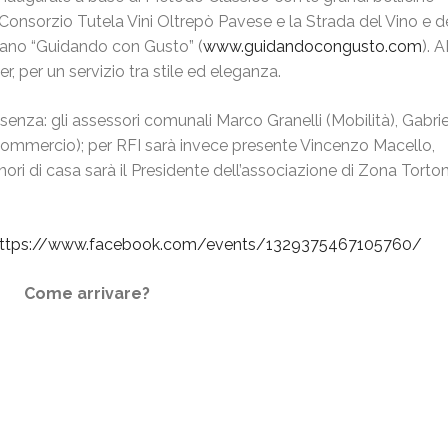
 Consorzio Tutela Vini Oltrepò Pavese e la Strada del Vino e d
ilano “Guidando con Gusto” (
www.guidandocongusto.com
). A
 per un servizio tra stile ed eleganza.
esenza: gli assessori comunali Marco Granelli (Mobilità), Gabri
i (Commercio); per RFI sarà invece presente Vincenzo Macello,
ori di casa sarà il Presidente dell’associazione di Zona Torto
ttps://www.facebook.com/events/1329375467105760/
Come arrivare?