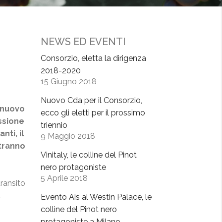
NEWS ED EVENTI
Consorzio, eletta la dirigenza
2018-2020
15 Giugno 2018
Nuovo Cda per il Consorzio,
l nuovo
ecco gli eletti per il prossimo
ssione
triennio
nti, il
9 Maggio 2018
otranno
Vinitaly, le colline del Pinot
nero protagoniste
5 Aprile 2018
transito
a
Evento Ais al Westin Palace, le
colline del Pinot nero
protagoniste a Milano