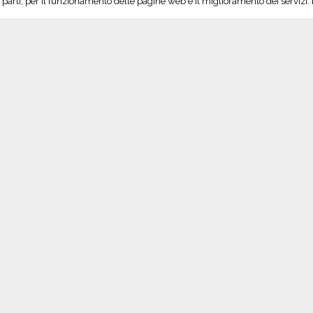
rze parti, per il funzionamento delle pagine web e il miglioramento dei servizi
zione
C
Seguici su Twitter!
S
Tweet di @vinoltrepo