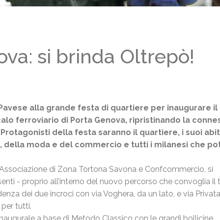
va: si brinda Oltrepò!
Pavese alla grande festa di quartiere per inaugurare i
alo ferroviario di Porta Genova, ripristinando la conne
rotagonisti della festa saranno il quartiere, i suoi abita
n, della moda e del commercio e tutti i milanesi che p
e, Associazione di Zona Tortona Savona e Confcommercio, si
esenti - proprio all’interno del nuovo percorso che convoglia il 
denza dei due incroci con via Voghera, da un lato, e via Privat
 per tutti.
i inaugurale a base di Metodo Classico con le grandi bollicine