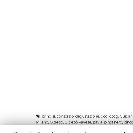
brindisi
,
consorzio
,
degustazione
,
doc
,
docg
,
Guidan
Milano
,
Oltrepo
,
Oltrepò Pavese
,
pavia
,
pinot nero
,
pinot
sapori
,
strada del vino e dei sapori dell'Oltrepò Pavese
,