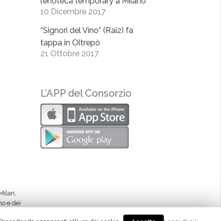
l’enoteca temporary a Milano
10 Dicembre 2017
“Signori del Vino” (Rai2) fa
tappa in Oltrepò
21 Ottobre 2017
L’APP del Consorzio
Milan
,
no e dei