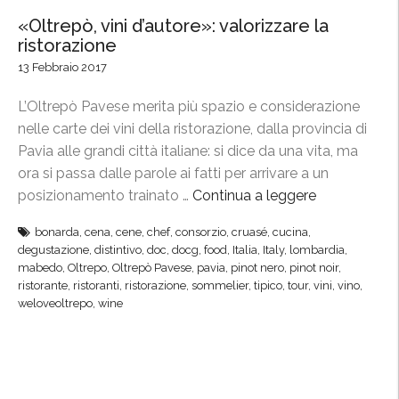
«Oltrepò, vini d’autore»: valorizzare la
ristorazione
13 Febbraio 2017
L’Oltrepò Pavese merita più spazio e considerazione
nelle carte dei vini della ristorazione, dalla provincia di
Pavia alle grandi città italiane: si dice da una vita, ma
ora si passa dalle parole ai fatti per arrivare a un
posizionamento trainato …
Continua a leggere
“
«
bonarda
,
cena
,
cene
,
chef
,
consorzio
,
cruasé
,
cucina
,
O
degustazione
,
distintivo
,
doc
,
docg
,
food
,
Italia
,
Italy
,
lombardia
,
l
mabedo
,
Oltrepo
,
Oltrepò Pavese
,
pavia
,
pinot nero
,
pinot noir
,
t
ristorante
,
ristoranti
,
ristorazione
,
sommelier
,
tipico
,
tour
,
vini
,
vino
,
weloveoltrepo
,
wine
r
e
p
ò
,