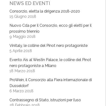
NEWS ED EVENTI
v
i
Consorzio, eletta la dirigenza 2018-2020
15 Giugno 2018
n
i
Nuovo Cda per il Consorzio, ecco gli eletti per il
d
prossimo triennio
’
9 Maggio 2018
a
Vinitaly, le colline del Pinot nero protagoniste
u
5 Aprile 2018
t
o
Evento Ais al Westin Palace, le colline del Pinot
r
nero protagoniste a Milano
e
18 Marzo 2018
»
ProWein, il Consorzio alla Fiera internazionale di
:
Dusseldorf
v
6 Marzo 2018
a
l
Contrassegno di Stato, istruzioni per l’uso
28 Febbraio 2018
o