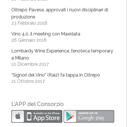
r
Oltrepò Pavese, approvati i nuovi disciplinari di
i
produzione
z
23 Febbraio 2018
z
Vino 4.0, il meeting con Maxidata
a
26 Gennaio 2018
r
e
Lombardy Wine Experience, l’enoteca temporary
l
a Milano
a
10 Dicembre 2017
r
“Signori del Vino” (Rai2) fa tappa in Oltrepò
i
21 Ottobre 2017
s
t
o
L’APP del Consorzio
r
a
z