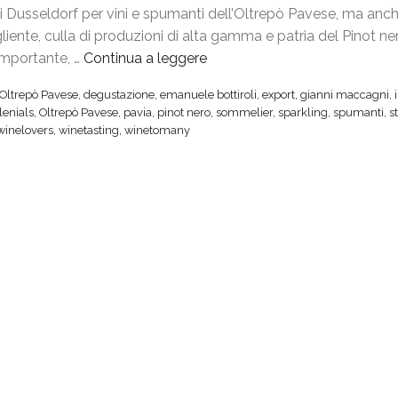
 Dusseldorf per vini e spumanti dell’Oltrepò Pavese, ma anc
v
iente, culla di produzioni di alta gamma e patria del Pinot ne
e
 importante, …
Continua a leggere
“
s
5
e
 Oltrepò Pavese
,
degustazione
,
emanuele bottiroli
,
export
,
gianni maccagni
,
0
a
lenials
,
Oltrepò Pavese
,
pavia
,
pinot nero
,
sommelier
,
sparkling
,
spumanti
,
s
°
P
winelovers
,
winetasting
,
winetomany
V
r
i
o
n
W
i
e
t
i
a
n
l
,
y
v
,
e
i
t
l
r
C
i