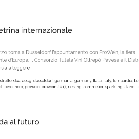
etrina internazionale
rzo torna a Dusseldorf l’appuntamento con ProWein, la fiera
nte d’Europa. Il Consorzio Tutela Vini Oltrepò Pavese e il Dist
nua a leggere
“
O
stretto
,
doc
,
docg
,
dusseldorf
,
germania
,
germany
,
Italia
,
Italy
,
lombardia
,
Lo
l
ot
,
pinot nero
,
prowein
,
prowein 2017
,
riesling
,
sommelier
,
sparkling
,
stand
,
t
t
r
e
p
da al futuro
ò
P
a