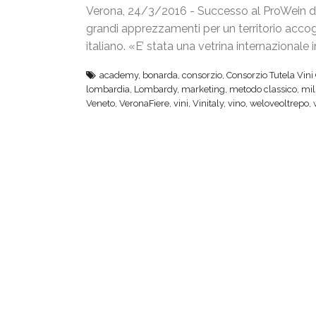
Verona, 24/3/2016 - Successo al ProWein di
grandi apprezzamenti per un territorio accogl
italiano. «E’ stata una vetrina internazionale
academy
,
bonarda
,
consorzio
,
Consorzio Tutela Vini
lombardia
,
Lombardy
,
marketing
,
metodo classico
,
mil
Veneto
,
VeronaFiere
,
vini
,
Vinitaly
,
vino
,
weloveoltrepo
,