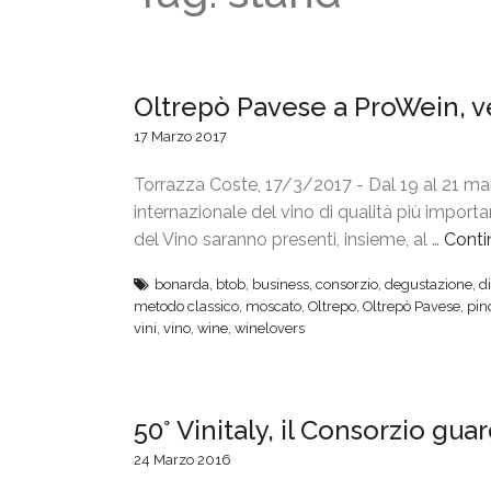
Oltrepò Pavese a ProWein, v
17 Marzo 2017
Torrazza Coste, 17/3/2017 - Dal 19 al 21 ma
internazionale del vino di qualità più importa
del Vino saranno presenti, insieme, al …
Conti
bonarda
,
btob
,
business
,
consorzio
,
degustazione
,
di
metodo classico
,
moscato
,
Oltrepo
,
Oltrepò Pavese
,
pin
vini
,
vino
,
wine
,
winelovers
50° Vinitaly, il Consorzio guar
24 Marzo 2016