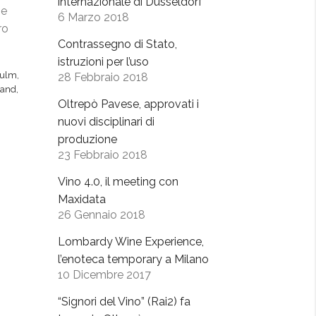
internazionale di Dusseldorf
he
6 Marzo 2018
ro
Contrassegno di Stato,
istruzioni per l’uso
iulm
,
28 Febbraio 2018
tand
,
Oltrepò Pavese, approvati i
nuovi disciplinari di
produzione
23 Febbraio 2018
Vino 4.0, il meeting con
Maxidata
26 Gennaio 2018
Lombardy Wine Experience,
l’enoteca temporary a Milano
10 Dicembre 2017
“Signori del Vino” (Rai2) fa